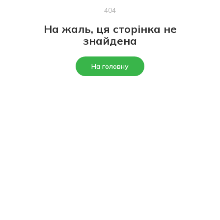
404
На жаль, ця сторінка не
знайдена
На головну