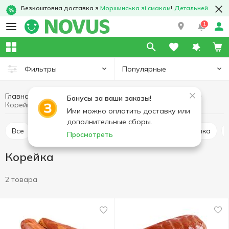
Безкоштовна доставка з
Моршинська зі смаком
!
Детальней
1
Популярные
Фильтры
Главная
Мясные изделия
Мясо и колбасные изделия
Бонусы за ваши заказы!
Корейка
Ими можно оплатить доставку или
дополнительные сборы.
Все
Буженина
Карбонад и балык
Грудинка
Просмотреть
Корейка
2 товара