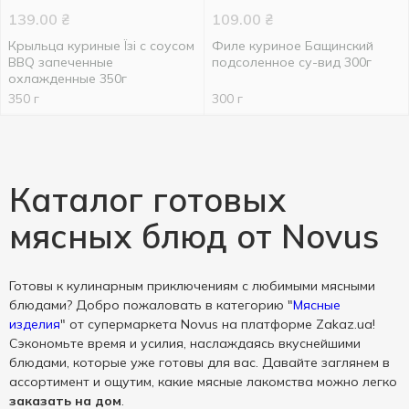
139.00
₴
109.00
₴
Крыльца куриные Їзі с соусом
Филе куриное Бащинский
BBQ запеченные
подсоленное су-вид 300г
охлажденные 350г
350 г
300 г
Каталог готовых
мясных блюд от Novus
Готовы к кулинарным приключениям с любимыми мясными
блюдами? Добро пожаловать в категорию "
Мясные
изделия
" от супермаркета Novus на платформе Zakaz.ua!
Сэкономьте время и усилия, наслаждаясь вкуснейшими
блюдами, которые уже готовы для вас. Давайте заглянем в
ассортимент и ощутим, какие мясные лакомства можно легко
заказать на дом
.