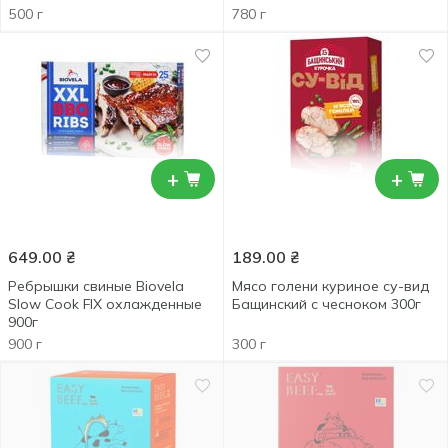
500 г
780 г
+
+
649.00
₴
189.00
₴
Ребрышки свиные Biovela
Мясо голени куриное су-вид
Slow Cook FIX охлажденные
Бащинский с чесноком 300г
900г
900 г
300 г