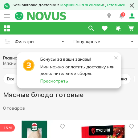
Безкоштовна доставка з
Моршинська зі смаком
!
Детальней
1
Популярные
Фильтры
Главная
Мясные изделия
Мясо и колбасные изделия
Бонусы за ваши заказы!
Мясные блюда готовые
Ими можно оплатить доставку или
дополнительные сборы.
Все
Буженина
Карбонад и балык
Грудинка
Просмотреть
Мясные блюда готовые
8 товаров
-15 %