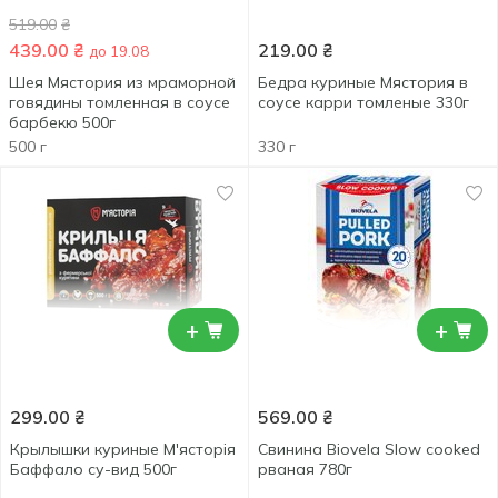
519.00
₴
439.00
₴
219.00
₴
до 19.08
Шея Мястория из мраморной
Бедра куриные Мястория в
говядины томленная в соусе
соусе карри томленые 330г
барбекю 500г
500 г
330 г
+
+
299.00
₴
569.00
₴
Крылышки куриные М'ясторія
Свинина Biovela Slow cooked
Баффало су-вид 500г
рваная 780г