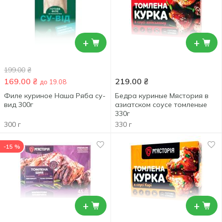
+
+
199.00
₴
169.00
₴
219.00
₴
до 19.08
Филе куриное Наша Ряба су-
Бедра куриные Мястория в
вид 300г
азиатском соусе томленые
330г
300 г
330 г
-15 %
+
+