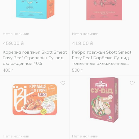
Нет в наличии
Нет в наличии
459.00
₴
419.00
₴
Корейка говяжья Skott Smeat
Ребра говяжьи Skott Smeat
Easy Beef Стриплойн Су-вид
Easy Beef Барбекю Су-вид
охлажденная 400г
томленные охлажденные
500г
400 г
500 г
Нет в наличии
Нет в наличии