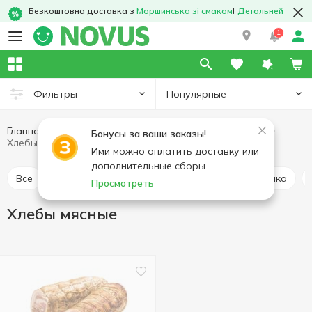
Безкоштовна доставка з
Моршинська зі смаком
!
Детальней
1
Популярные
Фильтры
Главная
Мясные изделия
Мясо и колбасные изделия
Бонусы за ваши заказы!
Хлебы мясные
Ими можно оплатить доставку или
дополнительные сборы.
Все
Буженина
Карбонад и балык
Грудинка
Просмотреть
Хлебы мясные