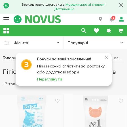
Безкоштовна доставка з
Моршинська зі смаком
!
Детальніше
1
Популярні
Фільтри
Головна
Товари для тварин
Гігієнічні наповнювачі для туалетів
Бонуси за ваші замовлення!
Ними можна сплатити за доставку
Гігієнічні наповнювачі для туалетів
або додаткові збори.
Переглянути
17 товарів