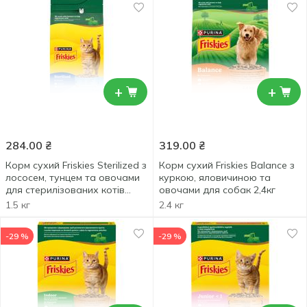
+
+
284.00
₴
319.00
₴
Корм сухий Friskies Sterilized з
Корм сухий Friskies Balance з
лососем, тунцем та овочами
куркою, яловичиною та
для стерилізованих котів
овочами для собак 2,4кг
1,5кг
1.5 кг
2.4 кг
-29 %
-29 %