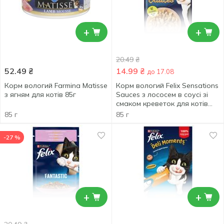
+
+
20.49
₴
52.49
₴
14.99
₴
до 17.08
Корм вологий Farmina Matisse
Корм вологий Felix Sensations
з ягням для котів 85г
Sauces з лососем в соусі зі
смаком креветок для котів
85г
85 г
85 г
-27 %
+
+