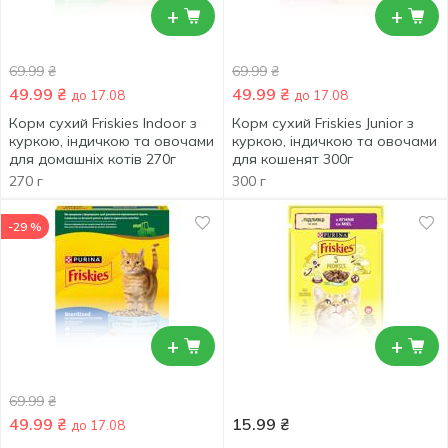
+
+
69.99
₴
69.99
₴
49.99
₴
49.99
₴
до 17.08
до 17.08
Корм сухий Friskies Indoor з
Корм сухий Friskies Junior з
куркою, індичкою та овочами
куркою, індичкою та овочами
для домашніх котів 270г
для кошенят 300г
270 г
300 г
-29 %
+
+
69.99
₴
49.99
₴
15.99
₴
до 17.08