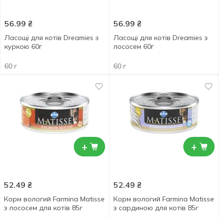
56.99
₴
56.99
₴
Ласощі для котів Dreamies з
Ласощі для котів Dreamies з
куркою 60г
лососем 60г
60 г
60 г
+
+
52.49
₴
52.49
₴
Корм вологий Farmina Matisse
Корм вологий Farmina Matisse
з лососем для котів 85г
з сардиною для котів 85г