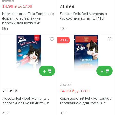
20.49
₴
14.99
₴
71.99
₴
до 17.08
Корм вологий Felix Fantastic з
Ласощі Felix Deli Moments з
фореллю та зеленими
куркою для котів 4шт*10г
бобами для котів 85г
85 г
40 г
-27 %
+
+
20.49
₴
71.99
₴
14.99
₴
до 17.08
Ласощі Felix Deli Moments з
Корм вологий Felix Fantastic з
лососем для котів 4шт*10г
яловичиною для котів 85г
40 г
85 г