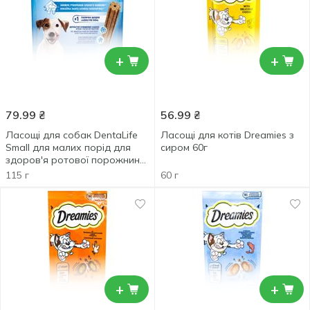
+
+
79.99
₴
56.99
₴
Ласощі для собак DentaLife
Ласощі для котів Dreamies з
Small для малих порід для
сиром 60г
здоров'я ротової порожнини
115г
115 г
60 г
+
+