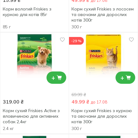
15.99
₴
49.99
₴
до 17.08
Корм вологий Friskies з
Корм сухий Friskies з лососем
куркою для котів 85г
та овочами для дорослих
котів 300г
85 г
300 г
-29 %
+
+
69.99
₴
319.00
₴
49.99
₴
до 17.08
Корм сухий Friskies Active з
Корм сухий Friskies з куркою
яловичиною для активних
та овочами для дорослих
собак 2,4кг
котів 300г
2.4 кг
300 г