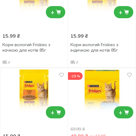
+
+
15.99
₴
15.99
₴
Корм вологий Friskies з
Корм вологий Friskies з
качкою для котів 85г
індичкою для котів 85г
85 г
85 г
-29 %
+
+
69.99
₴