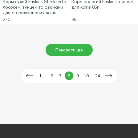
Корм сухий Friskies Sterilized з
Корм вологий Friskies з ягням
лососем, тунцем та овочами
для котів 85г
для стерилізованих котів
270г
270 г
85 г
Показати ще
...
...
1
6
7
8
9
10
24