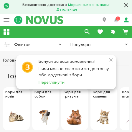
Безкоштовна доставка з
Моршинська зі смаком
!
Детальніше
1
Популярні
Фільтри
Головна
Товари для тварин
Бонуси за ваші замовлення!
Ними можна сплатити за доставку
Товари для тварин
або додаткові збори.
Переглянути
Корм для
Корм для
Корм для
Корм для
Корм
котів
собак
гризунів
кошенят
птахі