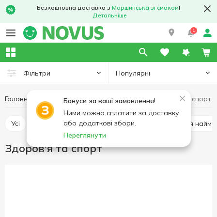
Безкоштовна доставка з
Моршинська зі смаком
!
Детальніше
1
Популярні
Фільтри
Головна
Хобі та відпочинок
Книги
Здоров'я та спорт
Бонуси за ваші замовлення!
Ними можна сплатити за доставку
або додаткові збори.
Усі
Розмальовки, наліпки, творчість
Книги для найм
Переглянути
Здоров'я та спорт