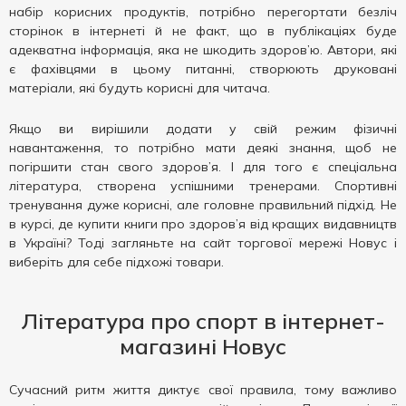
набір корисних продуктів, потрібно перегортати безліч
сторінок в інтернеті й не факт, що в публікаціях буде
адекватна інформація, яка не шкодить здоров’ю. Автори, які
є фахівцями в цьому питанні, створюють друковані
матеріали, які будуть корисні для читача.
Якщо ви вирішили додати у свій режим фізичні
навантаження, то потрібно мати деякі знання, щоб не
погіршити стан свого здоров’я. І для того є спеціальна
література, створена успішними тренерами. Спортивні
тренування дуже корисні, але головне правильний підхід. Не
в курсі, де купити книги про здоров’я від кращих видавництв
в Україні? Тоді загляньте на сайт торгової мережі Новус і
виберіть для себе підхожі товари.
Література про спорт в інтернет-
магазині Новус
Сучасний ритм життя диктує свої правила, тому важливо