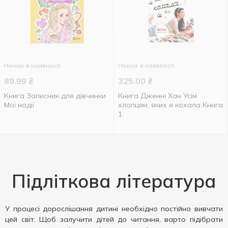
Немає в наявності
Немає в наявності
89.99
₴
325.00
₴
Книга Записник для дівчинки
Книга Дженні Хан Усім
Мої надії
хлопцям, яких я кохала Книга
1
Підліткова література
У процесі дорослішання дитині необхідно постійно вивчати
цей світ. Щоб залучити дітей до читання, варто підібрати