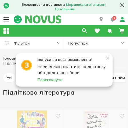
Безкоштовна доставка з
Моршинська зі смаком
!
Детальніше
1
Популярні
Фільтри
Головна
Хобі та відпочинок
Книги
Бонуси за ваші замовлення!
Підліткова література
Ними можна сплатити за доставку
або додаткові збори.
Усі
Розмальовки, наліпки, творчість
Книги для найм
Переглянути
Підліткова література