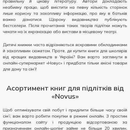
правильну й цікаву літературу. Автори докладають
неабияку працю, щоб вмістити на певну кількість сторінок
лише корисну та захопливу інформацію, про яку в батьків
важко дізнатися. Щороку видавництва публікують
бестселери. Після прочитання таких творів підлітки можуть
чекати на їх екранізацію або вистави в місцевому театрі.
Дитячі книжки часто відрізняються яскравими обкладинками
й захопливим сюжетом. Проте, де купити книги для школярів
від кращих видавництв в Україні? Вам варто заглянути в
онлайн-супермаркет «Новус» і придбати тільки якісні товари
для дому та сім’ї!
Асортимент книг для підлітків від
«Novus»
Щоб оптимізувати свій побут і приділити більше часу своїй
сім’ї, вам варто робити покупки в режимі онлайн. З простим
функціоналом сайту і продукцією відсортованою за
призначенням онлайн-шопінг займе не більше 20 хвилин.