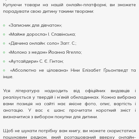
Купуючи товари на нашій онлайн-платформі, ви зможете
порадувати свою дитину такими творами:
«Записник для дівчаток»;
«Майже доросла» І. Славінська;
«Дівчина онлайн: соло» Загг. С.;
«Молоко з медом» Йоанна Ягелло;
«Аутсайдери» С. Є. Гінтон;
«Абсолютно не цілована» Ніни Елізабет Ґрьонтведт та
інше.
Уся література надходить від офіційних видавців і
реалізується у твердій і м’якій обкладинках. Кожна вибрана
вами позиція на сайті має якісне фото, опис, вартість і
анотацію. У вас є шанс прочитати короткий зміст і
визначитися з вибором покупки для дитини.
Щоб не шукати потрібну вам книгу, ви можете скористатися
пошуковим рядком, який розташований вверху онлайн-