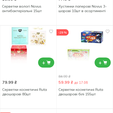
Серветки вологі Novus
Хустинки паперові Novus 3-
антибактеріальні 15шт
шарові 10шт в асортименті
-29 %
+
+
84.99
₴
79.99
₴
59.99
₴
до 17.08
Серветки косметичні Ruta
Серветки косметичні Ruta
двошарові 80шт
двошарові білі 155шт