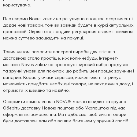
користувача.
Платформа Novus.zakaz.ua регулярно оновлює асортимент і
додає нові товари, тож ви завжди будете в курсі актуальних
пропозицій. Окрім того, завдяки регулярним акціям і знижкам
можна суттєво заощадити на покупці.
Таким чином, замовити паперові вироби для гігієни з
доставкою стало простіше, ніж коли-небудь. Інтернет-
магазин Novus.zakaz.ua пропонує широкий вибір продукції
та зручні умови для покупок, що робить цей процес зручним і
вигідним. Користуючись сервісом, кожен клієнт отримує
можливість придбати необхідні товари, не виходячи з дому, і
отримати їх швидко та надійно.
Оформити замовлення в NOVUS можна швидко та зручно.
Оберіть доставку Новою поштою або Укрпоштою під час
оформлення замовлення. Ми подбаємо, щоб якісні товари
були доставлені вам або вашим близьким у зручний спосіб.