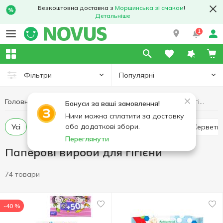
Безкоштовна доставка з
Моршинська зі смаком
!
Детальніше
1
Популярні
Фільтри
Головна
Гігієна та догляд
Паперові вироби для гігієни
Бонуси за ваші замовлення!
Ними можна сплатити за доставку
або додаткові збори.
Усі
Вологі серветки
Серветки в коробці
Серветк
Переглянути
Паперові вироби для гігієни
74 товари
-40 %