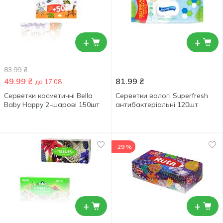
+
+
83.99
₴
49.99
₴
81.99
₴
до 17.08
Серветки косметичні Bella
Серветки вологі Superfresh
Baby Happy 2-шарові 150шт
антибактеріальні 120шт
-29 %
+
+