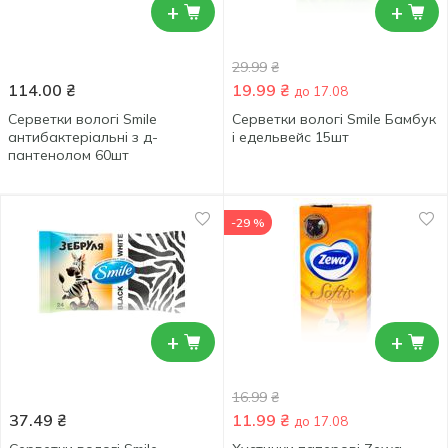
+
+
29.99
₴
114.00
₴
19.99
₴
до 17.08
Серветки вологі Smile
Серветки вологі Smile Бамбук
антибактеріальні з д-
і едельвейс 15шт
пантенолом 60шт
-29 %
+
+
16.99
₴
37.49
₴
11.99
₴
до 17.08