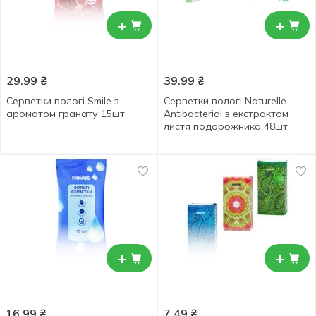
+
+
29.99
₴
39.99
₴
Серветки вологі Smile з
Серветки вологі Naturelle
ароматом гранату 15шт
Antibacterial з екстрактом
листя подорожника 48шт
+
+
16.99
₴
7.49
₴