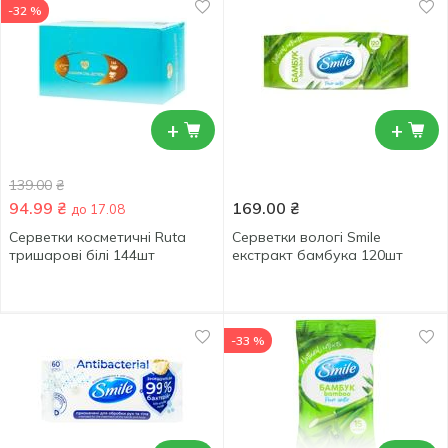
-32 %
+
+
139.00
₴
94.99
₴
169.00
₴
до 17.08
Серветки косметичні Ruta
Серветки вологі Smile
тришарові білі 144шт
екстракт бамбука 120шт
-33 %