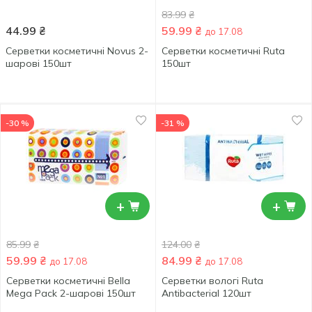
83.99
₴
44.99
₴
59.99
₴
до 17.08
Серветки косметичні Novus 2-
Серветки косметичні Ruta
шарові 150шт
150шт
-30 %
-31 %
+
+
85.99
₴
124.00
₴
59.99
₴
84.99
₴
до 17.08
до 17.08
Серветки косметичні Bella
Серветки вологі Ruta
Mega Pack 2-шарові 150шт
Antibacterial 120шт