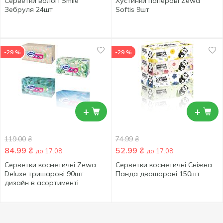
Серветки вологі Smile
Хустинки паперові Zewa
Зебруля 24шт
Softis 9шт
-29 %
-29 %
+
+
119.00
₴
74.99
₴
84.99
₴
52.99
₴
до 17.08
до 17.08
Серветки косметичні Zewa
Серветки косметичні Сніжна
Deluxe тришарові 90шт
Панда двошарові 150шт
дизайн в асортименті