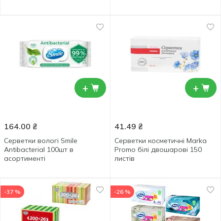
+
+
164.00
₴
41.49
₴
Серветки вологі Smile
Серветки косметичні Marka
Antibacterial 100шт в
Promo білі двошарові 150
асортименті
листів
-37 %
-26 %