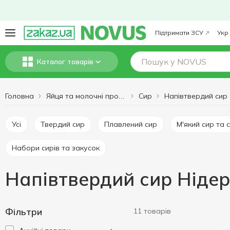
Підтримати ЗСУ
Укр
Каталог товарів
Головна
Сир
Напівтвердий сир
Яйця та молочні продукти
Усі
Твердий сир
Плавлений сир
М'який сир та 
Набори сирів та закусок
Напівтвердий сир Ніде
Фільтри
11 товарів