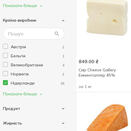
Landana
2
Показати більше
Leerdammer
2
Країна-виробник
Novus
1
Pittoresque
3
Veenland
1
Австрія
2
Zijerveld
1
Бельгія
1
849.00
₴
Великобританія
4
Сир Cheese Gallery
Норвегія
2
Емменталлер 45%
Нідерланди
16
за 1 кг
Німеччина
2
Показати більше
Польща
11
Продукт
Україна
51
Франція
6
Жирність
Іспанія
4