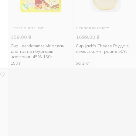
Немає в наявності
Немає в наявності
159.00
₴
1699.00
₴
Сир Leerdammer Маасдам
Сир Jack's Cheese Гауда з
для тостів і бургерів
пелюстками троянд 50%
нарізаний 45% 150г
150 г
за 1 кг