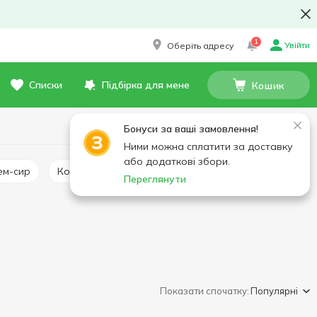
1
Увійти
Оберіть адресу
Списки
Підбірка для мене
Кошик
Бонуси за ваші замовлення!
Ними можна сплатити за доставку
або додаткові збори.
рем-сир
Копчений сир
Закуски бутербродні
Переглянути
Показати спочатку:
Популярні