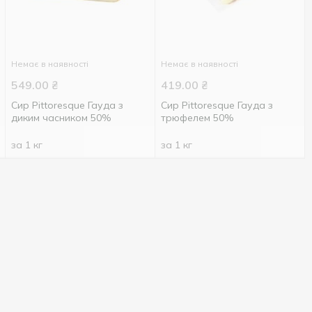
Немає в наявності
Немає в наявності
549.00
₴
419.00
₴
Сир Pittoresque Гауда з
Сир Pittoresque Гауда з
диким часником 50%
трюфелем 50%
за 1 кг
за 1 кг