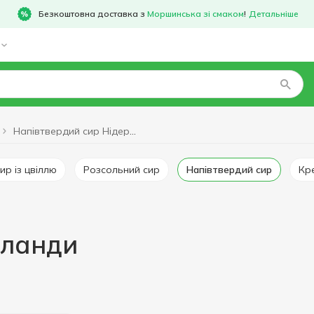
Безкоштовна доставка з
Моршинська зі смаком
!
Детальніше
Напівтвердий сир Нідерланди
сир із цвіллю
Розсольний сир
Напівтвердий сир
К
рланди