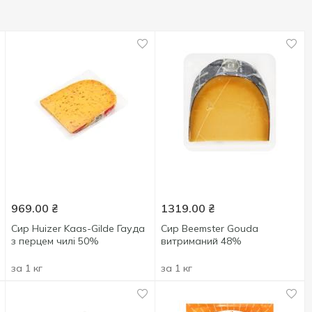
969.00
₴
1319.00
₴
Сир Huizer Kaas-Gilde Гауда
Сир Beemster Gouda
з перцем чилі 50%
витриманий 48%
за 1 кг
за 1 кг