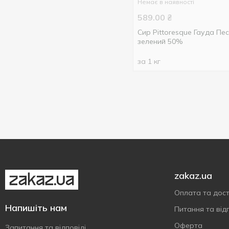
Часник
1
Немає в наявності
589.00
₴
Сир Pittoresque Гауда Пе
зелений 50%
за 1 кг
zakaz.ua
Оплата та дос
Напишіть нам
Питання та відп
Оферта
Запитання та відповіді