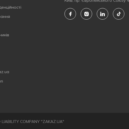
Київ, пр. Європейського Союзу 
денційності
вання
ників
az.ua
us
ED LIABILITY COMPANY "ZAKAZ.UA"