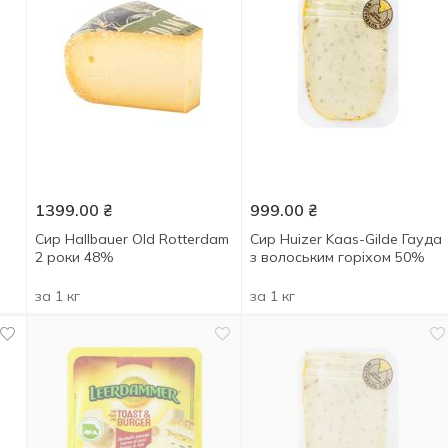
1399.00
₴
999.00
₴
Сир Hallbauer Old Rotterdam
Сир Huizer Kaas-Gilde Гауда
2 роки 48%
з волоським горіхом 50%
за 1 кг
за 1 кг