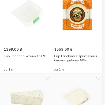
1399.00
₴
1559.00
₴
Сир Landana козиний 50%
Сир Landana з трюфелем і
білими грибами 50%
за 1 кг
за 1 кг