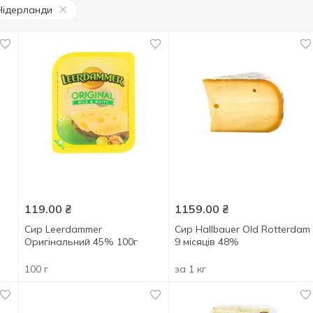
Нідерланди
119.00
₴
1159.00
₴
Сир Leerdammer
Сир Hallbauer Old Rotterdam
Оригінальний 45% 100г
9 місяців 48%
100 г
за 1 кг