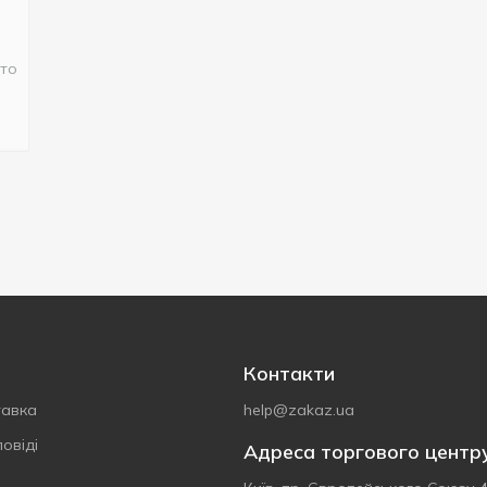
сто
Контакти
тавка
help@zakaz.ua
овіді
Адреса торгового центр