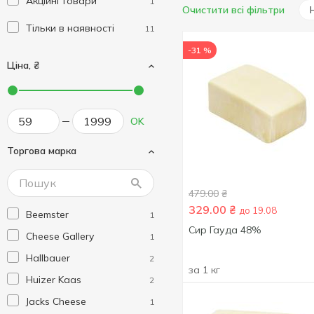
Акційні товари
1
Очистити всі фільтри
Тільки в наявності
11
-31 %
Ціна, ₴
OK
Торгова марка
479.00
₴
329.00
₴
до 19.08
Beemster
1
Сир Гауда 48%
Cheese Gallery
1
Hallbauer
2
за 1 кг
Huizer Kaas
2
Jacks Cheese
1