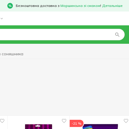
Безкоштовна доставка з
Моршинська зі смаком
!
Детальніше
я соняшника
-21 %