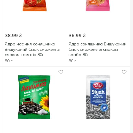
38.99
₴
36.99
₴
Ядро насіння соняшника
Ядро соняшника Вишуканий
Вишуканий Смак смажені зі
Смак смажене зі смаком
смаком томатів 80г
краба 80г
80 г
80 г