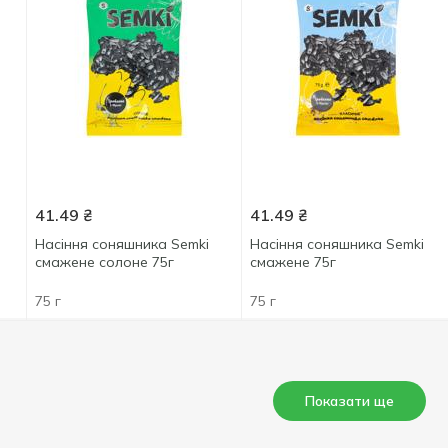
41.49
₴
41.49
₴
Насіння соняшника Semki
Насіння соняшника Semki
смажене солоне 75г
смажене 75г
75 г
75 г
Показати ще