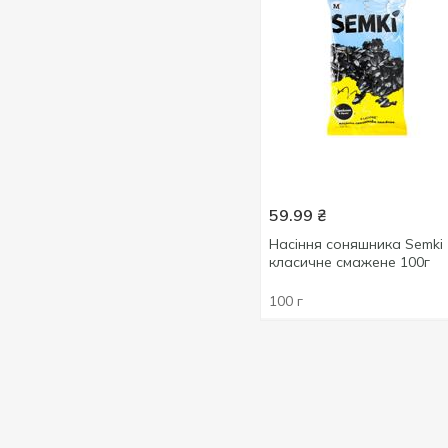
59.99
₴
Насіння соняшника Semki
класичне смажене 100г
100 г