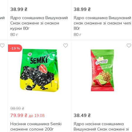
38.99
₴
38.99
₴
ий
Ядро соняшника Вишуканий
Ядро соняшника Вишуканий
Смак смажене зі смаком
смак смажене зі смаком чилі
курки 80г
80г
80 г
80 г
-19 %
98.99
₴
79.99
₴
38.49
₴
до 19.08
Насіння соняшника Semki
Ядро насіння соняшника
смажене солоне 200г
Вишуканий Смак смажені зі