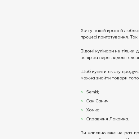
Хоч у нашій країні й любля
процесі приготування. Так
Відомі кулінари не тільки 
вечір за переглядом телев
Щоб купити якісну продукц
можна знайти товари топов
Semki;
Сан Санич;
Хомка;
Справжня Лакомка.
Ви напевно вже не раз пр