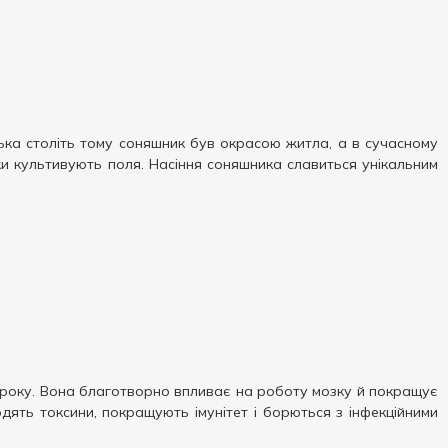
лька століть тому соняшник був окрасою житла, а в сучасному
ики культивують поля. Насіння соняшника славиться унікальним
ру року. Вона благотворно впливає на роботу мозку й покращує
дять токсини, покращують імунітет і борються з інфекційними