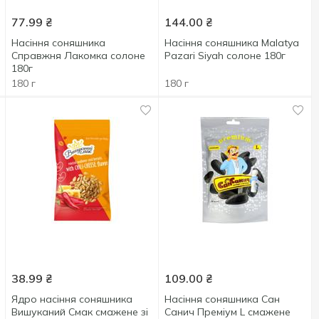
77.99
₴
144.00
₴
Насіння соняшника
Насіння соняшника Malatya
Справжня Лакомка солоне
Pazari Siyah солоне 180г
180г
180 г
180 г
38.99
₴
109.00
₴
Ядро насіння соняшника
Насіння соняшника Сан
Вишуканий Смак смажене зі
Санич Преміум L смажене