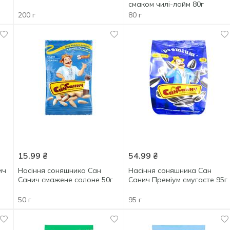
смаком чилі-лайм 80г
200 г
80 г
15.99
₴
54.99
₴
ич
Насіння соняшника Сан
Насіння соняшника Сан
Санич смажене солоне 50г
Санич Преміум смугасте 95г
50 г
95 г