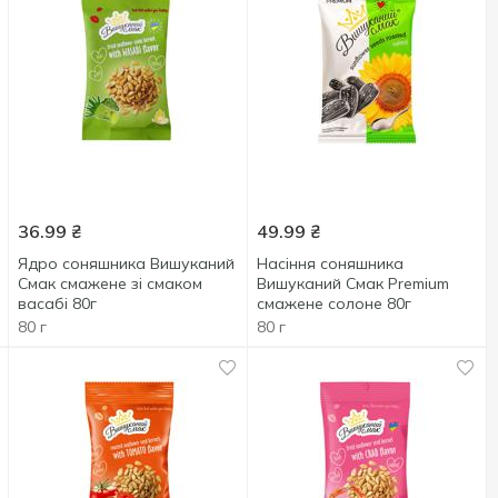
36.99
₴
49.99
₴
Ядро соняшника Вишуканий
Насіння соняшника
Смак смажене зі смаком
Вишуканий Смак Premium
васабі 80г
смажене солоне 80г
80 г
80 г