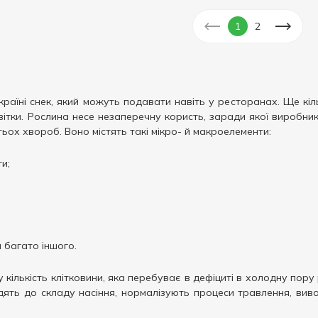
1
2
раїні снек, який можуть подавати навіть у ресторанах. Ще кі
квітки. Рослина несе незаперечну користь, заради якої виробн
тьох хвороб. Воно містять такі мікро- й макроелементи:
и;
а багато іншого.
у кількість клітковини, яка перебуває в дефіциті в холодну по
дять до складу насіння, нормалізують процеси травлення, виво