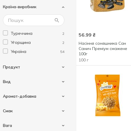
Країна-виробник
Сан Санич
14
Справжня Лакомка
4
Хомка
6
Туреччина
2
56.99
₴
Угорщина
2
Насіння соняшника Сан
Санич Преміум смажене
Україна
54
100г
100 г
Продукт
Вид
Насіння
58
Аромат-добавка
Соняшник
50
Смак
Бекон
1
Вага