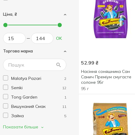
Ціна, ₴
OK
Торгова марка
52.99
₴
Насіння соняшника Сан
Санич Преміум смугасте
Malatya Pazari
2
солоне 95г
Semki
12
95 г
Tong Garden
1
Вишуканий Смак
11
Зайка
5
Ласунчик
2
Показати більше
Могі
2