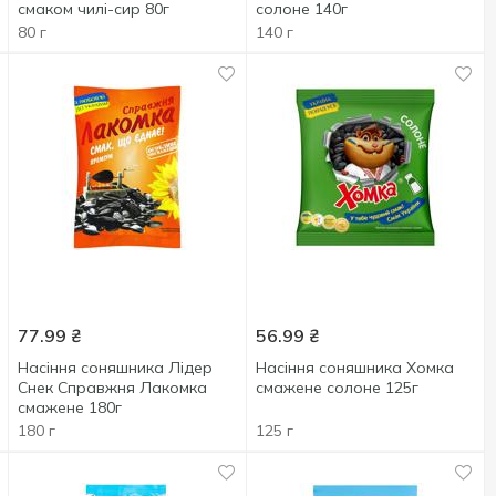
смаком чилі-сир 80г
солоне 140г
80 г
140 г
77.99
₴
56.99
₴
Насіння соняшника Лідер
Насіння соняшника Хомка
Снек Справжня Лакомка
смажене солоне 125г
смажене 180г
180 г
125 г