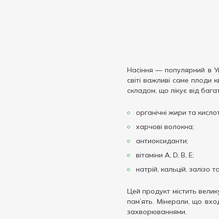
Насіння — популярний в Ук
світі важливі саме плоди 
складом, що лікує від бага
органічні жири та кислот
харчові волокна;
антиоксиданти;
вітаміни А, D, B, E;
натрій, кальцій, залізо т
Цей продукт містить велик
пам’ять. Мінерали, що вхо
захворюваннями.