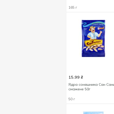
230 г
3
165 г
240 г
1
320 г
1
15.99
₴
Ядра соняшника Сан Сан
смажене 50г
50 г