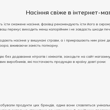
Насіння свіже в інтернет-ма
ть їсти смажене насіння, фахівці рекомендують їсти його в сирому
 ваш перекус виходить менш калорійним і не завдасть шкоди печі
додають насіння у вишукані страви, а і прикрашають ним різні д
ізора, вживаючи замість попкорну.
ію без додавання нітратів і хімікатів, заходьте на сайт магази
их виробників, які постачають продукцію в країну довгі роки:
обували продукти цих брендів, адже вони славляться унікаль