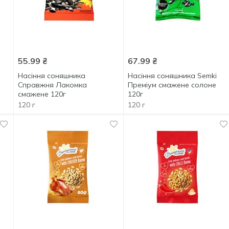
55.99
₴
67.99
₴
Насіння соняшника
Насіння соняшника Semki
Справжня Лакомка
Преміум смажене солоне
смажене 120г
120г
120 г
120 г