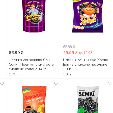
62.99
₴
86.99
₴
49.99
₴
до 19.08
Насіння соняшника Сан
Насіння соняшника Хомка
Санич Преміум L смугасте
Елітне смажене несолоне
смажене солоне 140г
110г
140 г
110 г