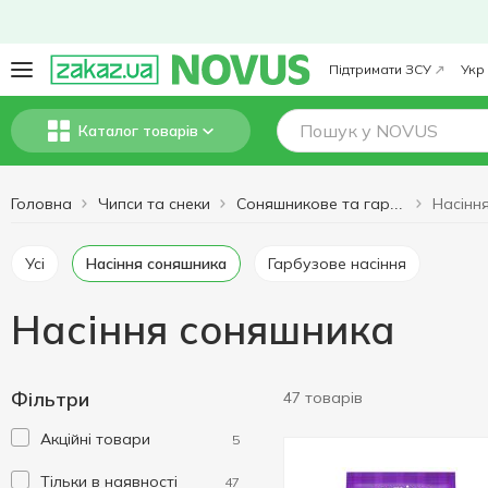
Підтримати ЗСУ
Укр
Каталог товарів
Головна
Чипси та снеки
Насінн
Соняшникове та гарбузове насіння
Усі
Насіння соняшника
Гарбузове насіння
Насіння соняшника
Фільтри
47 товарів
Акційні товари
5
Тільки в наявності
47