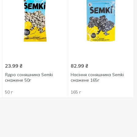
23.99
₴
82.99
₴
Ядро соняшника Semki
Насіння соняшника Semki
смажене 50г
смажене 165г
50 г
165 г