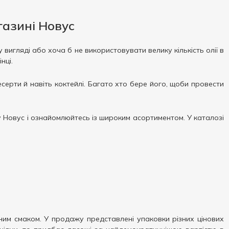
газині Новус
 вигляді або хоча б не використовувати велику кількість олії в
нці.
есерти й навіть коктейлі. Багато хто бере його, щоби провести
ну Новус і ознайомлюйтесь із широким асортиментом. У каталозі
ним смаком. У продажу представлені упаковки різних цінових