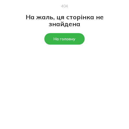
404
На жаль, ця сторінка не
знайдена
На головну