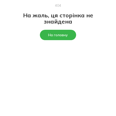
404
На жаль, ця сторінка не
знайдена
На головну