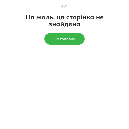
404
На жаль, ця сторінка не
знайдена
На головну