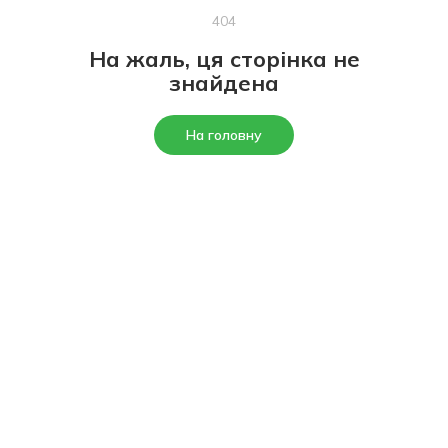
404
На жаль, ця сторінка не
знайдена
На головну