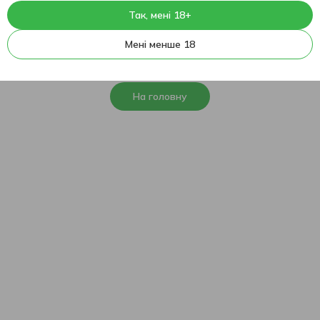
Так, мені 18+
404
На жаль, ця сторінка не
Мені менше 18
знайдена
На головну