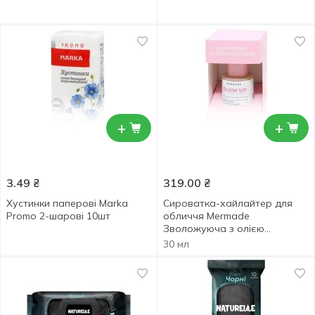
+
+
3.49
₴
319.00
₴
Хустинки паперові Marka
Сироватка-хайлайтер для
Promo 2-шарові 10шт
обличчя Mermade
Зволожуюча з олією
авокадо, гідролізованим
30 мл
шовком і перламутром міка
30мл