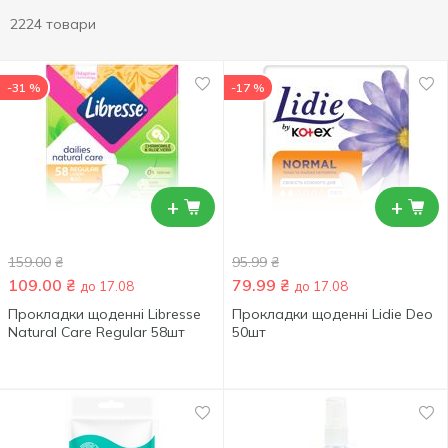
2224 товари
-31 %
-17 %
+
+
159.00
₴
95.99
₴
109.00
₴
79.99
₴
до 17.08
до 17.08
Прокладки щоденні Libresse
Прокладки щоденні Lidie Deo
Natural Сare Regular 58шт
50шт