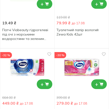
+
+
119.00
₴
19.49
₴
79.99
₴
до 17.08
Патчі Viabeauty гідрогелеві
Туалетний папір вологий
під очі з морськими
Zewa Kids 42шт
водоростями та зеленим
чаєм
-32 %
-30 %
+
+
664.00
₴
399.00
₴
449.00
₴
279.00
₴
до 17.08
до 17.08