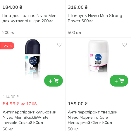
184.00
₴
319.00
₴
Піна для гоління Nivea Men
Шампунь Nivea Men Strong
для чутливої шкіри 200мл
Power 500мл
200 мл
500 мл
-25 %
+
+
114.00
₴
84.99
₴
159.00
₴
до 17.08
Антиперспірант кульковий
Антиперспірант твердий
Nivea Men Black&White
Nivea Чорне та біле
Invisible Свіжий 50мл
Невидимий Clear 50мл
50 мл
50 мл