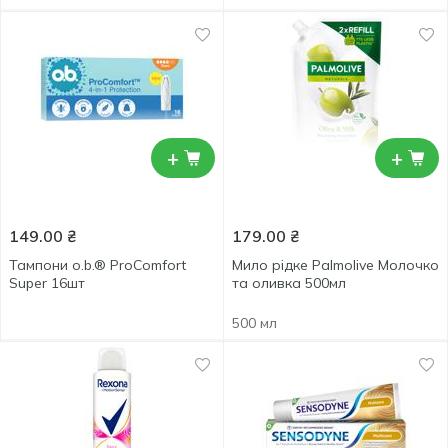
+
+
149.00
₴
179.00
₴
Тампони o.b.® ProComfort
Мило рідке Palmolive Молочко
Super 16шт
та оливка 500мл
500 мл