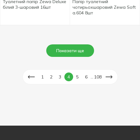
Туалетний папір Zewa Deluxe
Папір туалетний
білий 3-шаровий 16шт
чотирьохшаровий Zewa Soft
а.604 8шт
Показати ще
...
1
2
3
4
5
6
108