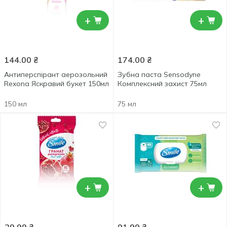
+
+
144.00
₴
174.00
₴
Антиперспірант аерозольний
Зубна паста Sensodyne
Rexona Яскравий букет 150мл
Комплексний захист 75мл
150 мл
75 мл
+
+