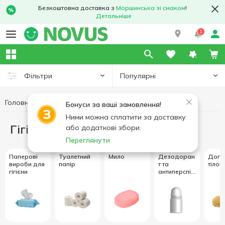
Безкоштовна доставка з
Моршинська зі смаком
!
Детальніше
1
Популярні
Фільтри
Головна
Гігієна та догляд
Бонуси за ваші замовлення!
Ними можна сплатити за доставку
Гігієна та догляд
або додаткові збори.
Переглянути
Паперові
Туалетний
Мило
Дезодоран
Догл
вироби для
папір
т та
тілом
гігієни
антиперспір
ант