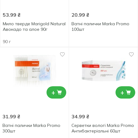
53.99
₴
20.99
₴
Мило тверде Marigold Natural
Ватні палички Marka Promo
Авокадо та алое 90г
100шт
90 г
+
+
31.99
₴
34.99
₴
Ватні палички Marka Promo
Серветки вологі Marka Promo
300шт
Антибактеріальні 60шт