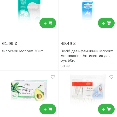
+
+
61.99
₴
49.49
₴
Флосери Manorm 36шт
Засіб дезінфекційний Manorm
Aquamarine Антисептик для
рук 50мл
50 мл
+
+