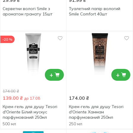
29.99
₴
91.99
₴
Серветки вологі Smile з
Туалетний папір вологий
ароматом гранату 15шт
Smile Comfort 40шт
-20 %
+
+
174.00
₴
139.00
₴
174.00
₴
до 17.08
Крем-гель для душу Tesori
Крем-гель для душу Tesori
d'Oriente Білий мускус
d'Oriente Хаммам
парфумований 250мл
парфумований 250мл
500 мл
250 мл