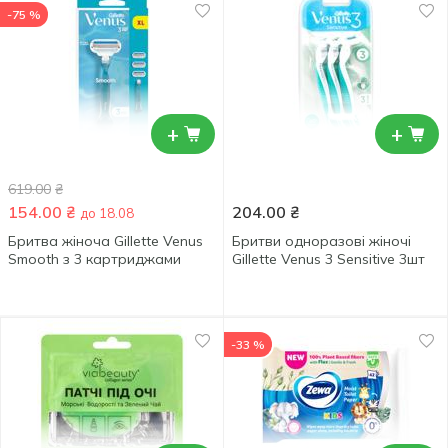
-75 %
+
+
619.00
₴
154.00
₴
204.00
₴
до 18.08
Бритва жіноча Gillette Venus
Бритви одноразові жіночі
Smooth з 3 картриджами
Gillette Venus 3 Sensitive 3шт
-33 %