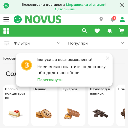
Безкоштовна доставка з
Моршинська зі смаком
!
Детальніше
1
Популярні
Фільтри
Головна
Солодощі
Бонуси за ваші замовлення!
Ними можна сплатити за доставку
Солодощі
або додаткові збори.
Переглянути
Власна
Печиво
Цукерки
Шоколад в
Бато
кондитерсь
плитках
ка