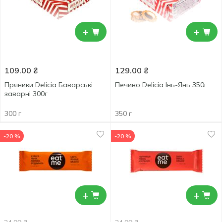
+
+
109.00
₴
129.00
₴
Пряники Delicia Баварські
Печиво Delicia Інь-Янь 350г
заварні 300г
300 г
350 г
-20 %
-20 %
+
+