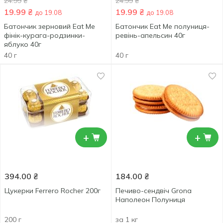
24.99
₴
24.99
₴
19.99
₴
19.99
₴
до 19.08
до 19.08
Батончик зерновий Eat Me
Батончик Eat Me полуниця-
фінік-курага-родзинки-
ревінь-апельсин 40г
яблуко 40г
40 г
40 г
+
+
394.00
₴
184.00
₴
Цукерки Ferrero Rocher 200г
Печиво-сендвіч Grona
Наполеон Полуниця
200 г
за 1 кг