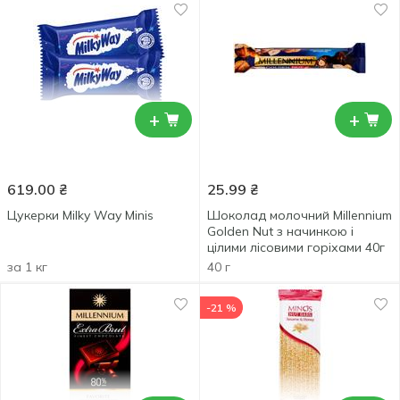
+
+
619.00
₴
25.99
₴
Цукерки Milky Way Minis
Шоколад молочний Millennium
Golden Nut з начинкою і
цілими лісовими горіхами 40г
за 1 кг
40 г
-21 %