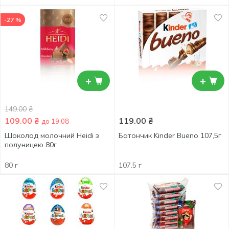
-27 %
+
+
149.00
₴
109.00
₴
119.00
₴
до 19.08
Шоколад молочний Heidi з
Батончик Kinder Bueno 107,5г
полуницею 80г
80 г
107.5 г