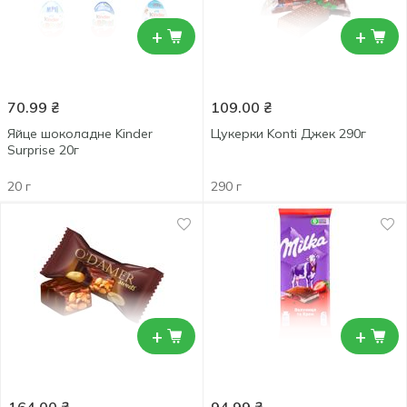
+
+
70.99
₴
109.00
₴
Яйце шоколадне Kinder
Цукерки Konti Джек 290г
Surprise 20г
20 г
290 г
+
+