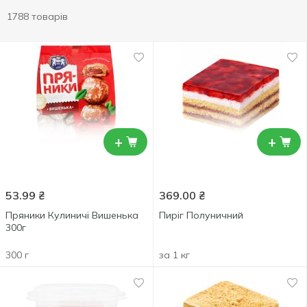
1788 товарів
+
+
53.99
₴
369.00
₴
Пряники Кулиничі Вишенька
Пиріг Полуничний
300г
300 г
за 1 кг