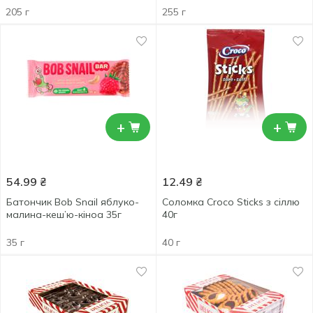
205 г
255 г
+
+
54.99
₴
12.49
₴
Батончик Bob Snail яблуко-
Соломка Croco Sticks з сіллю
малина-кеш’ю-кіноа 35г
40г
35 г
40 г