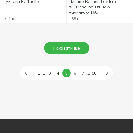
Цукерки Raffaello
Печиво Roshen Lovita з
вишнево-ванільною
начинкою 168г
за 1 кг
168 г
Показати ще
...
...
1
3
4
5
6
7
80