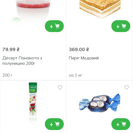
+
+
79.99
₴
369.00
₴
Десерт Панакота з
Пиріг Медовий
полуницею 200г
200 г
за 1 кг
+
+