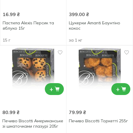
16.99
₴
399.00
₴
Пастила Alexis Персик та
Цукерки Amanti Баунтіно
яблуко 15г
кокос
15 г
за 1 кг
+
+
80.99
₴
79.99
₴
Печиво Biscotti Американське
Печиво Biscotti Торкетті 255г
зі шматочками глазурі 205г