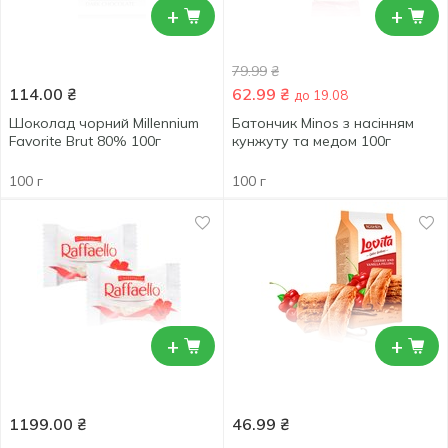
+
+
79.99
₴
114.00
₴
62.99
₴
до 19.08
Шоколад чорний Millennium
Батончик Minos з насінням
Favorite Brut 80% 100г
кунжуту та медом 100г
100 г
100 г
+
+
1199.00
₴
46.99
₴