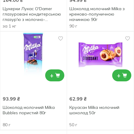
164.00
₴
94.99
₴
Цукерки Лукас O'Damer
Шоколад молочний Milka з
глазуровані кондитерською
кремово-полуничною
глазур'ю з молочно-
начинкою 90г
грильяжною начинкою
за 1 кг
90 г
+
+
93.99
₴
62.99
₴
Шоколад молочний Milka
Круасан Milka молочний
Bubbles пористий 80г
шоколад 50г
80 г
50 г