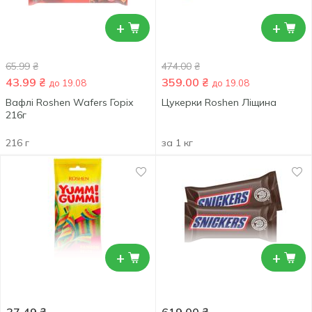
+
+
65.99
₴
474.00
₴
43.99
₴
359.00
₴
до 19.08
до 19.08
Вафлі Roshen Wafers Горіх
Цукерки Roshen Ліщина
216г
216 г
за 1 кг
+
+