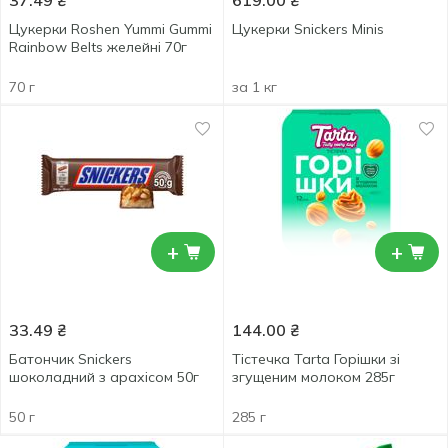
37.49
₴
619.00
₴
Цукерки Roshen Yummi Gummi
Цукерки Snickers Minis
Rainbow Belts желейні 70г
70 г
за 1 кг
+
+
33.49
₴
144.00
₴
Батончик Snickers
Тістечка Tarta Горішки зі
шоколадний з арахісом 50г
згущеним молоком 285г
50 г
285 г