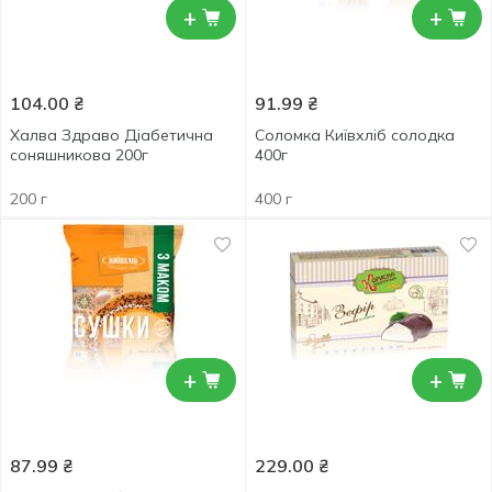
+
+
104.00
₴
91.99
₴
Халва Здраво Діабетична
Соломка Київхліб солодка
соняшникова 200г
400г
200 г
400 г
+
+
87.99
₴
229.00
₴