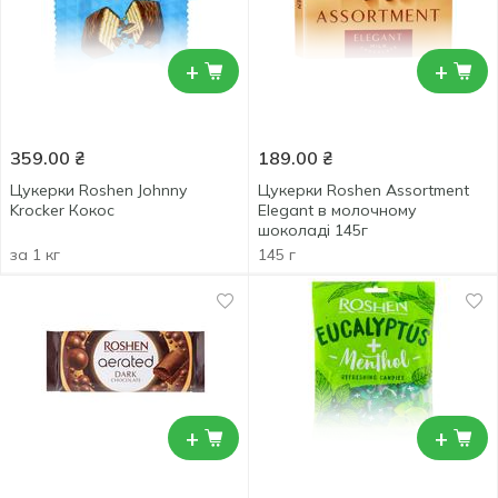
+
+
359.00
₴
189.00
₴
Цукерки Roshen Johnny
Цукерки Roshen Assortment
Krocker Кокос
Еlegant в молочному
шоколаді 145г
за 1 кг
145 г
+
+