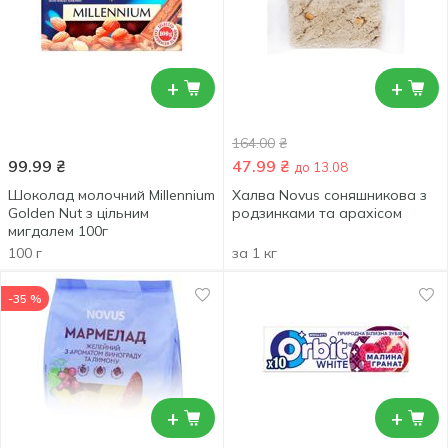
+
+
164.00
₴
99.99
₴
47.99
₴
до 13.08
Шоколад молочний Millennium
Халва Novus соняшникова з
Golden Nut з цільним
родзинками та арахісом
мигдалем 100г
100 г
за 1 кг
-35 %
+
+