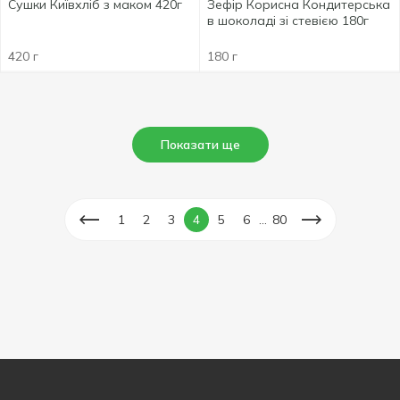
Сушки Київхліб з маком 420г
Зефір Корисна Кондитерська
в шоколаді зі стевією 180г
420 г
180 г
Показати ще
...
1
2
3
4
5
6
80