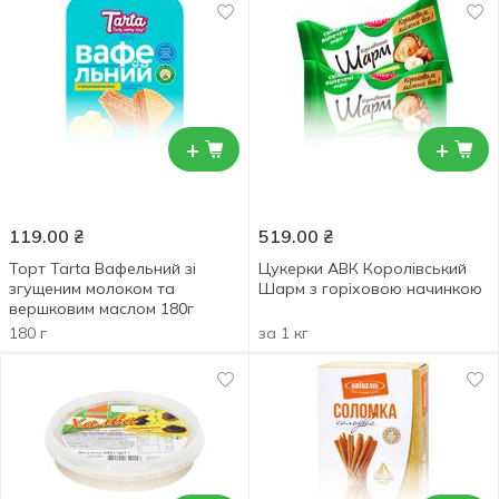
+
+
119.00
₴
519.00
₴
Торт Tarta Вафельний зі
Цукерки АВК Королівський
згущеним молоком та
Шарм з горіховою начинкою
вершковим маслом 180г
180 г
за 1 кг