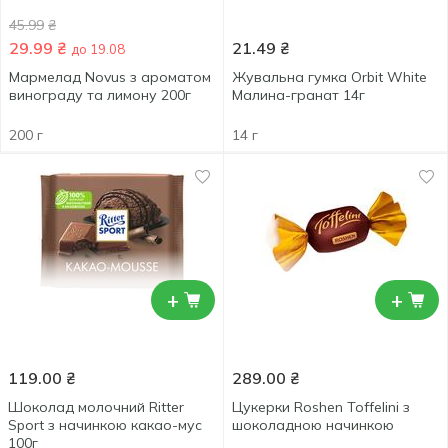
45.99
₴
29.99
₴
21.49
₴
до 19.08
Мармелад Novus з ароматом
Жувальна гумка Orbit White
винограду та лимону 200г
Малина-гранат 14г
200 г
14 г
+
+
119.00
₴
289.00
₴
Шоколад молочний Ritter
Цукерки Roshen Toffelini з
Sport з начинкою какао-мус
шоколадною начинкою
100г