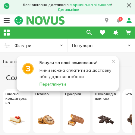
Безкоштовна доставка з
Моршинська зі смаком
!
Детальніше
1
Популярні
Фільтри
Головна
Солодощі
Бонуси за ваші замовлення!
Ними можна сплатити за доставку
Солодощі
або додаткові збори.
Переглянути
Власна
Печиво
Цукерки
Шоколад в
Бато
кондитерсь
плитках
ка