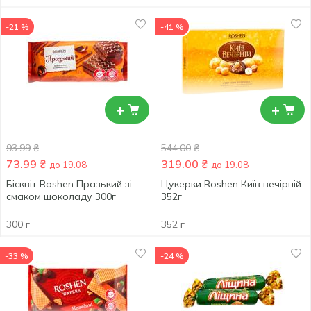
-21 %
-41 %
+
+
93.99
₴
544.00
₴
73.99
₴
319.00
₴
до 19.08
до 19.08
Бісквіт Roshen Празький зі
Цукерки Roshen Київ вечірній
смаком шоколаду 300г
352г
300 г
352 г
-33 %
-24 %