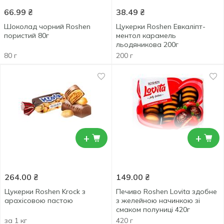
66.99
₴
38.49
₴
Шоколад чорний Roshen
Цукерки Roshen Евкаліпт-
пористий 80г
ментол карамель
льодяникова 200г
80 г
200 г
+
+
264.00
₴
149.00
₴
Цукерки Roshen Krock з
Печиво Roshen Lovita здобне
арахісовою пастою
з желейною начинкою зі
смаком полуниці 420г
за 1 кг
420 г