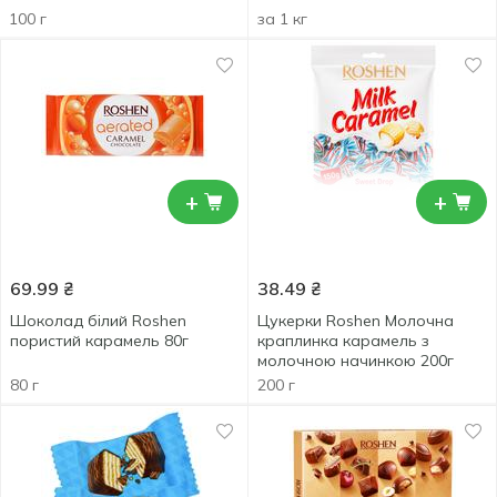
100 г
за 1 кг
+
+
69.99
₴
38.49
₴
Шоколад білий Roshen
Цукерки Roshen Молочна
пористий карамель 80г
краплинка карамель з
молочною начинкою 200г
80 г
200 г