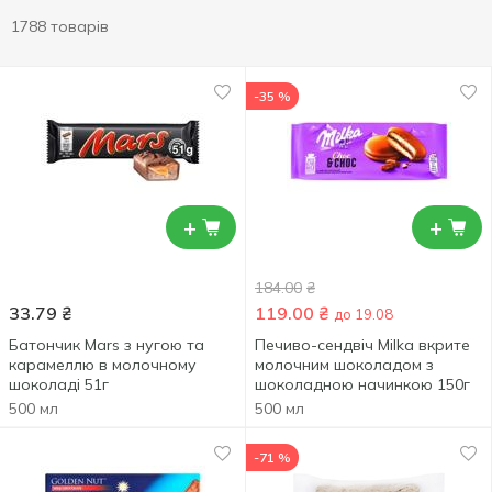
1788 товарів
-35 %
+
+
184.00
₴
33.79
₴
119.00
₴
до 19.08
Батончик Mars з нугою та
Печиво-сендвіч Milka вкрите
карамеллю в молочному
молочним шоколадом з
шоколаді 51г
шоколадною начинкою 150г
500 мл
500 мл
-71 %