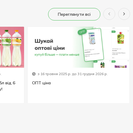
Переглянути всі
.
з 16 травня 2025 р. до 31 грудня 2026 р.
5л від 6
ОПТ ціна
у!