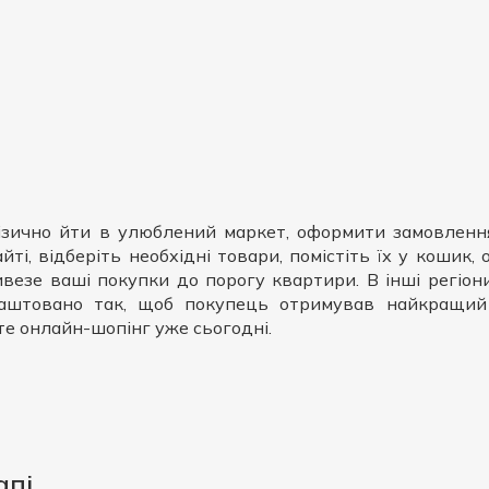
ізично йти в улюблений маркет, оформити замовленн
йті, відберіть необхідні товари, помістіть їх у кошик
ривезе ваші покупки до порогу квартири. В інші регіо
аштовано так, щоб покупець отримував найкращий 
те онлайн-шопінг уже сьогодні.
апі