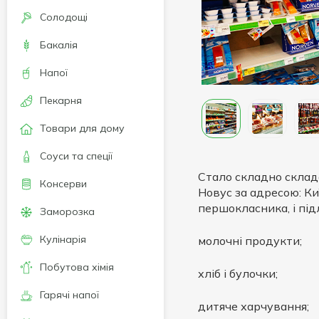
Солодощі
Бакалія
Напої
Пекарня
Товари для дому
Соуси та спеції
Стало складно склад
Консерви
Новус за адресою: Ки
першокласника, і підл
Заморозка
Кулінарія
молочні продукти;
Побутова хімія
хліб і булочки;
Гарячі напої
дитяче харчування;