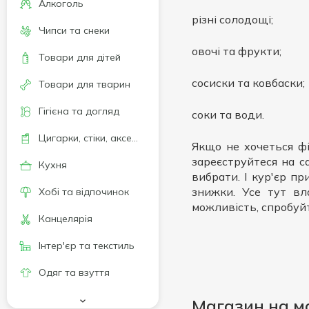
Алкоголь
різні солодощі;
Чипси та снеки
овочі та фрукти;
Товари для дітей
сосиски та ковбаски;
Товари для тварин
Гігієна та догляд
соки та води.
Цигарки, стіки, аксесуари
Якщо не хочеться ф
зареєструйтеся на са
Кухня
вибрати. І кур'єр п
знижки. Усе тут вл
Хобі та відпочинок
можливість, спробуй
Канцелярія
Інтер'єр та текстиль
Одяг та взуття
Магазин на м