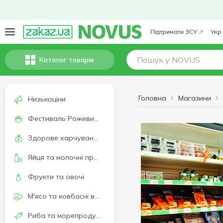
Підтримати ЗСУ
Укр
Каталог товарів
Головна
Магазини
Низькоціни
Фестиваль Рожевих напоїв
Здорове харчування та спосіб життя
Яйця та молочні продукти
Фрукти та овочі
М'ясо та ковбасні вироби
Риба та морепродукти