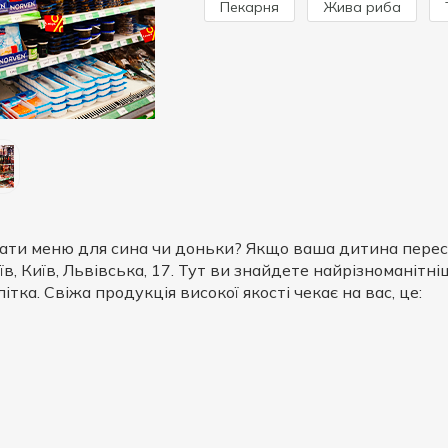
Пекарня
Жива риба
ати меню для сина чи доньки? Якщо ваша дитина переста
їв, Київ, Львівська, 17. Тут ви знайдете найрізноманітні
ітка. Свіжа продукція високої якості чекає на вас, це: