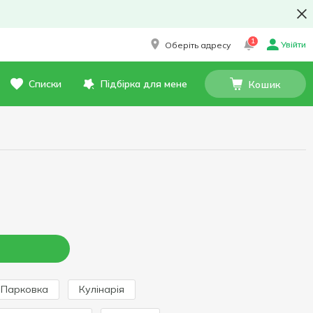
1
Увійти
Оберіть адресу
Списки
Підбірка для мене
Кошик
Парковка
Кулінарія