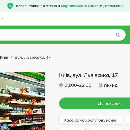
Безкоштовна доставка з
Моршинська зі смаком
!
Детальніше
Київ
вул. Львівська, 17
Київ, вул. Львівська, 17
08:00-22:00
пн-нд
До покупок
Каса самообслуговування