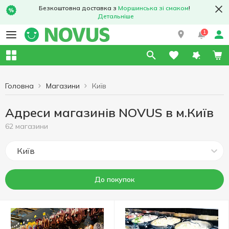
Безкоштовна доставка з
Моршинська зі смаком
!
Детальніше
1
Головна
Магазини
Київ
Адреси магазинів NOVUS в м.Київ
62 магазини
Київ
До покупок