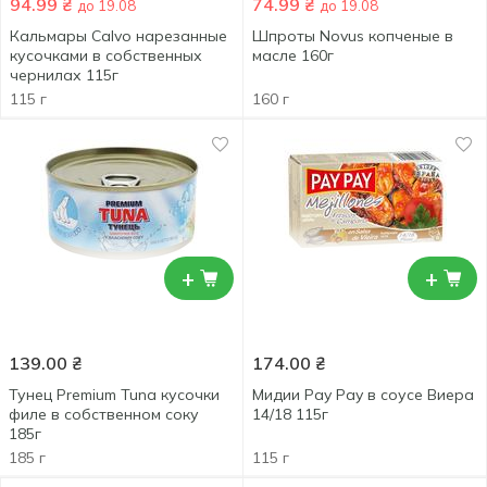
94.99
₴
74.99
₴
до 19.08
до 19.08
Кальмары Calvo нарезанные
Шпроты Novus копченые в
кусочками в собственных
масле 160г
чернилах 115г
115 г
160 г
+
+
139.00
₴
174.00
₴
Тунец Premium Tuna кусочки
Мидии Pay Pay в соусе Виера
филе в собственном соку
14/18 115г
185г
185 г
115 г