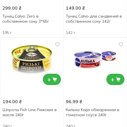
299.00
₴
149.00
₴
Тунец Calvo Zero в
Тунец Calvo для сэндвичей в
собственном соку 3*65г
собственном соку 142г
195 г
142 г
+
+
194.00
₴
96.99
₴
Шпроты Fish Line Рижские в
Килька Kaija обжаренная в
масле 240г
томатном соусе 240г
240 г
240 г