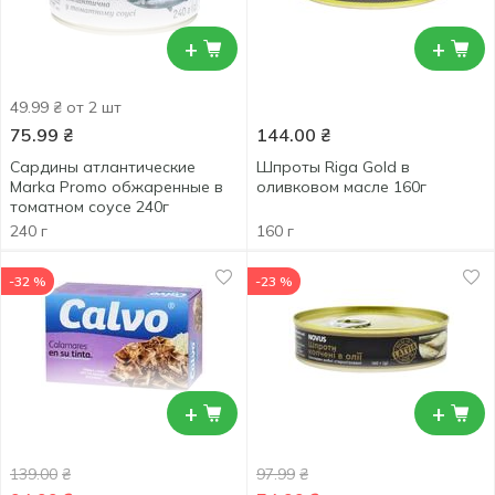
+
+
49.99 ₴ от 2 шт
75.99
₴
144.00
₴
Сардины атлантические
Шпроты Riga Gold в
Marka Promo обжаренные в
оливковом масле 160г
томатном соусе 240г
240 г
160 г
-32 %
-23 %
+
+
139.00
₴
97.99
₴