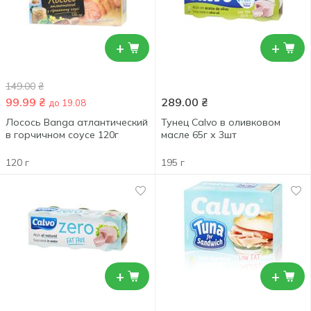
+
+
149.00
₴
99.99
₴
289.00
₴
до 19.08
Лосось Banga атлантический
Тунец Calvo в оливковом
в горчичном соусе 120г
масле 65г х 3шт
120 г
195 г
+
+