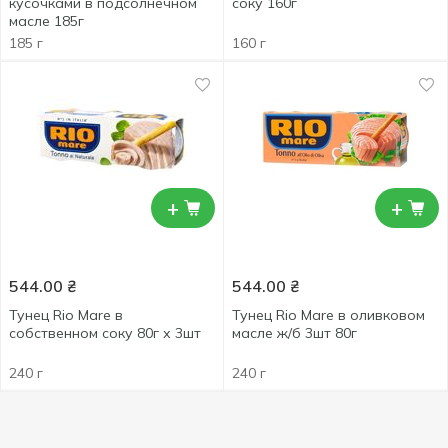
кусочками в подсолнечном
соку 160г
масле 185г
185 г
160 г
+
+
544.00
₴
544.00
₴
Тунец Rio Mare в
Тунец Rio Mare в оливковом
собственном соку 80г х 3шт
масле ж/б 3шт 80г
240 г
240 г