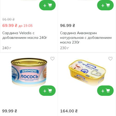
+
+
91.99
₴
69.99
₴
96.99
₴
до 19.08
Сардина Veladis с
Сардина Аквамарин
добавлением масла 240г
натуральная с добавлением
масла 230г
240 г
230 г
+
+
99.99
₴
164.00
₴