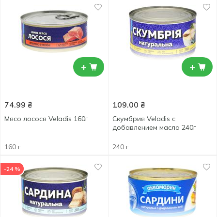
+
+
74.99
₴
109.00
₴
Мясо лосося Veladis 160г
Скумбрия Veladis с
добавлением масла 240г
160 г
240 г
-24 %