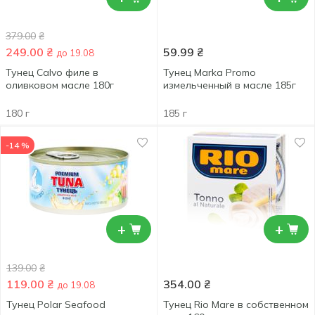
379.00
₴
249.00
₴
59.99
₴
до 19.08
Тунец Calvo филе в
Тунец Marka Promo
оливковом масле 180г
измельченный в масле 185г
180 г
185 г
-14 %
+
+
139.00
₴
119.00
₴
354.00
₴
до 19.08
Тунец Polar Seafood
Тунец Rio Mare в собственном