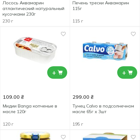
Лосось Аквамарин
Печень трески Аквамарин
атлантический натуральный
115г
кусочками 230г
230 г
115 г
+
+
109.00
₴
299.00
₴
Мидии Banga копченые в
Тунец Calvo в подсолнечном
масле 120г
масле 65г х 3шт
120 г
195 г