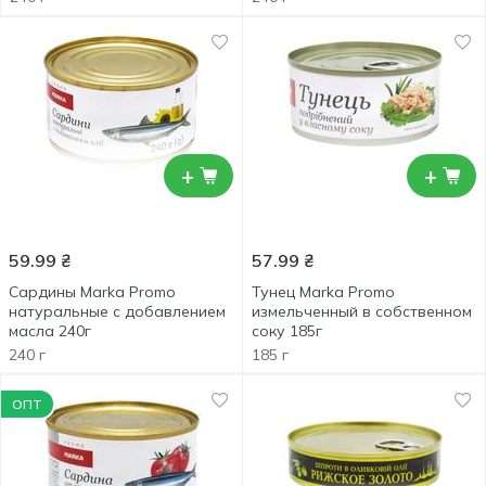
+
+
59.99
₴
57.99
₴
Сардины Marka Promo
Тунец Marka Promo
натуральные с добавлением
измельченный в собственном
масла 240г
соку 185г
240 г
185 г
ОПТ