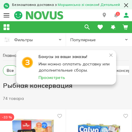
Безкоштовна доставка з
Моршинська зі смаком
!
Детальней
1
Популярные
Фильтры
Главная
Консервы
Рыбная консервация
Бонусы за ваши заказы!
Ими можно оплатить доставку или
дополнительные сборы.
Все
Тунец консервированный
Печень трески консе
Просмотреть
Рыбная консервация
74 товара
-33 %