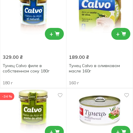
+
+
329.00
₴
189.00
₴
Тунец Calvo филе в
Тунец Calvo в оливковом
собственном соку 180г
масле 160г
180 г
160 г
-34 %
+
+