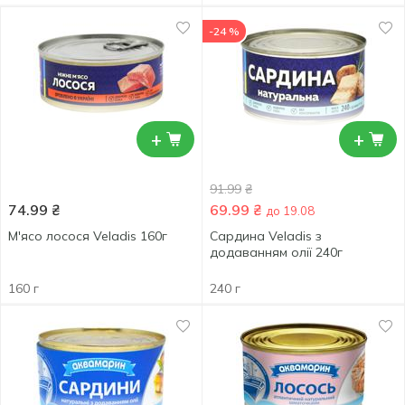
-24 %
+
+
91.99
₴
74.99
₴
69.99
₴
до 19.08
М'ясо лосося Veladis 160г
Сардина Veladis з
додаванням олії 240г
160 г
240 г