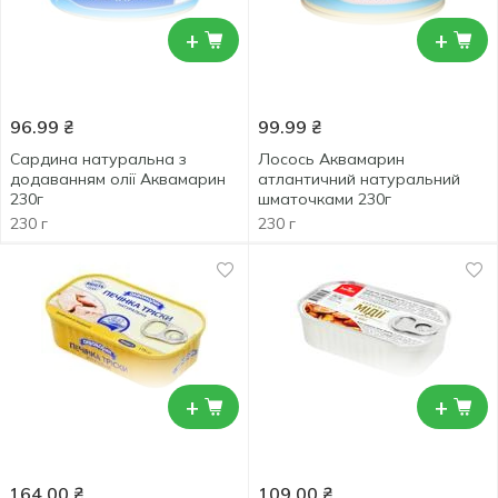
+
+
96.99
₴
99.99
₴
Сардина натуральна з
Лосось Аквамарин
додаванням олії Аквамарин
атлантичний натуральний
230г
шматочками 230г
230 г
230 г
+
+
164.00
₴
109.00
₴