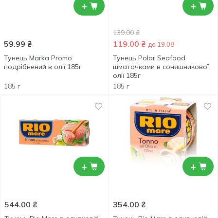
+
+
139.00
₴
59.99
₴
119.00
₴
до 19.08
Тунець Marka Promo
Тунець Polar Seafood
подрібнений в олії 185г
шматочками в соняшникової
олії 185г
185 г
185 г
+
+
544.00
₴
354.00
₴