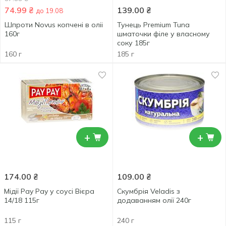
74.99
₴
139.00
₴
до 19.08
Шпроти Novus копчені в оліі
Тунець Premium Tuna
160г
шматочки філе у власному
соку 185г
160 г
185 г
+
+
174.00
₴
109.00
₴
Мідії Pay Pay у соусі Вієра
Скумбрія Veladis з
14/18 115г
додаванням олії 240г
115 г
240 г