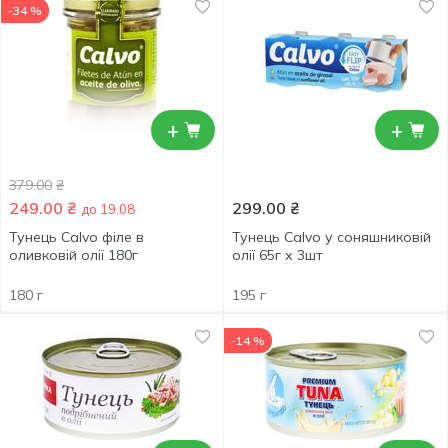
-34 %
+
+
379.00
₴
249.00
₴
299.00
₴
до 19.08
Тунець Calvo філе в
Тунець Calvo у соняшниковій
оливковій олії 180г
олії 65г х 3шт
180 г
195 г
-14 %