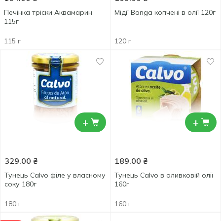
Печінка тріски Аквамарин
Мідії Banga копчені в олії 120г
115г
115 г
120 г
+
+
329.00
₴
189.00
₴
Тунець Calvo філе у власному
Тунець Calvo в оливковій олії
соку 180г
160г
180 г
160 г