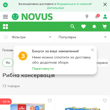
Безкоштовна доставка з
Моршинська зі смаком
!
Детальніше
1
Популярні
Фільтри
Головна
Консерви
Рибна консервація
Бонуси за ваші замовлення!
Ними можна сплатити за доставку
або додаткові збори.
Усі
Тунець консервований
Печінка тріски консервов
Переглянути
Рибна консервація
72 товари
-33 %