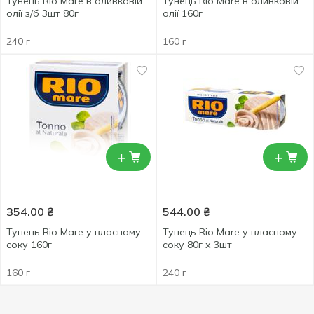
Тунець Rio Mare в оливковій
Тунець Rio Mare в оливковій
олії з/б 3шт 80г
олії 160г
240 г
160 г
+
+
354.00
₴
544.00
₴
Тунець Rio Mare у власному
Тунець Rio Mare у власному
соку 160г
соку 80г х 3шт
160 г
240 г