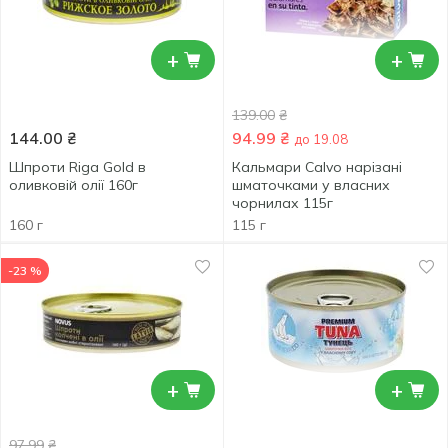
+
+
139.00
₴
144.00
₴
94.99
₴
до 19.08
Шпроти Riga Gold в
Кальмари Calvo нарізані
оливковій олії 160г
шматочками у власних
чорнилах 115г
160 г
115 г
-23 %
+
+
97.99
₴