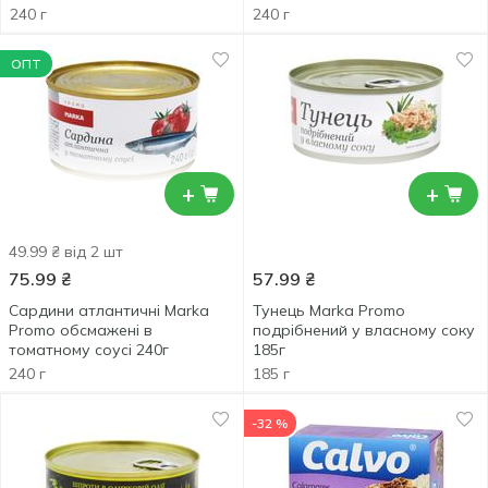
240 г
240 г
ОПТ
+
+
49.99 ₴ від 2 шт
75.99
₴
57.99
₴
Сардини атлантичні Marka
Тунець Marka Promo
Promo обсмажені в
подрібнений у власному соку
томатному соусі 240г
185г
240 г
185 г
-32 %