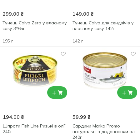
299.00
₴
149.00
₴
Тунець Calvo Zero у власному
Тунець Calvo для сендвічів у
соку 3*65г
власному соку 142г
195 г
142 г
+
+
194.00
₴
59.99
₴
Шпроти Fish Line Ризькі в олії
Сардини Marka Promo
240г
натуральні з додаванням олії
240г