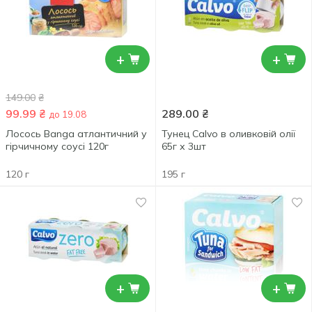
+
+
149.00
₴
99.99
₴
289.00
₴
до 19.08
Лосось Banga атлантичний у
Тунец Calvo в оливковій олії
гірчичному соусі 120г
65г х 3шт
120 г
195 г
+
+