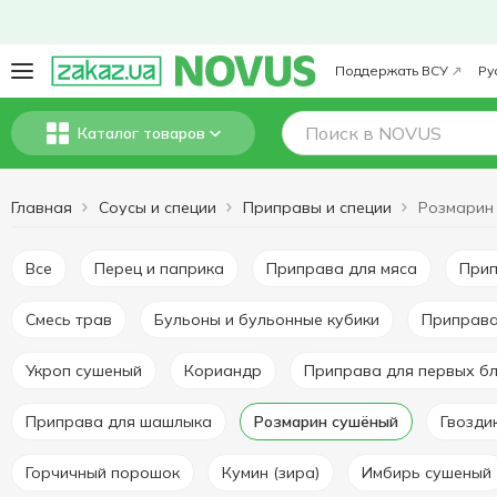
Поддержать ВСУ
Ру
Каталог товаров
Главная
Соусы и специи
Приправы и специи
Розмарин
Все
Перец и паприка
Приправа для мяса
При
Смесь трав
Бульоны и бульонные кубики
Приправ
Укроп сушеный
Кориандр
Приправа для первых б
Приправа для шашлыка
Розмарин сушёный
Гвозди
Горчичный порошок
Кумин (зира)
Имбирь сушеный