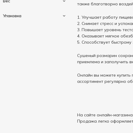
Вес
также благотворно воздей
Розмарин
1
Упаковка
Улучшает работу пищева
Снимает стресс и успока
10 г
1
Повышает уровень тесто
Оказывает мягкое обез
40 г
1
Способствует быстрому 
Дой-пак
1
Саше
1
Сушеный розмарин сохраня
приемлема и заполучить 
Онлайн вы можете купить п
ассортимент регулярно об
На сайте онлайн-магазина
Продажа легко оформляетс