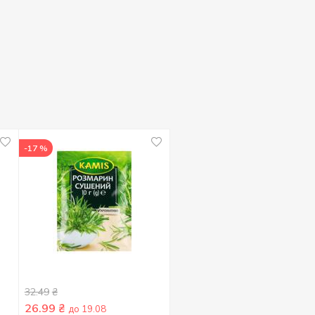
-17 %
32.49
₴
26.99
₴
до 19.08