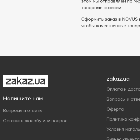
этом мы отправляем по Укр
товарные позиции.
Оформить заказ в NOVUS м
чтобы качественные товар
zakaz.ua
Оплата и дост
Напишите нам
Вопросы и отв
Оферта
Вопросы и ответы
Политика конф
Оставить жалобу или вопрос
Условия испол
Бизнес клиент