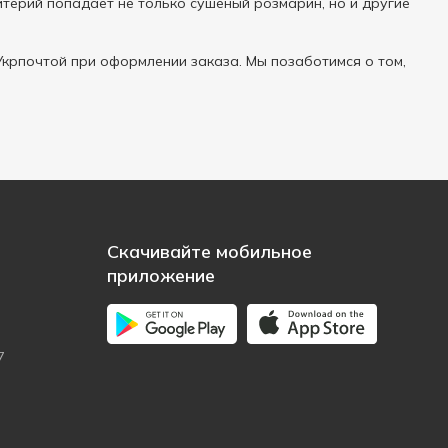
итерий попадает не только сушеный розмарин, но и другие
крпочтой при оформлении заказа. Мы позаботимся о том,
Скачивайте мобильное
приложение
7