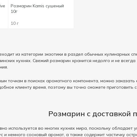
ive
Розмарин Kamis сушеный
10г
10 г
еходит из категории экзотики в раздел обычных кулинарных сп
аинских кухнях. Свежий розмарин хранится недолго и не всегда
ния.
вым точкам в поисках ароматного компонента, можно заказать 
добное клиенту время, поэтому вы точно сможете приготовить 
Розмарин с доставкой п
но используется во многих кухнях мира, поскольку обладает 
 и немного сосновый аромат, а также содержит частичку острот