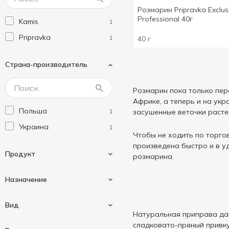
Розмарин Pripravka Exclus
Professional 40г
Kamis
1
Pripravka
1
40 г
Страна-производитель
Розмарин пока только пер
Африке, а теперь и на укр
Польша
1
засушенные веточки расте
Украина
1
Чтобы не ходить по торго
произведена быстро и в у
Продукт
розмарина.
Назначение
Специи
2
Вид
Натуральная приправа дав
сладковато-пряный привкус
Универсальное
1