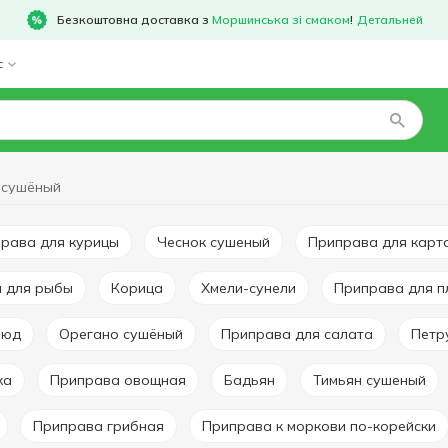
Безкоштовна доставка з
Моршинська зі смаком
!
Детальней
с
 сушёный
права для курицы
Чеснок сушеный
Приправа для кар
а для рыбы
Корица
Хмели-сунели
Приправа для 
люд
Орегано сушёный
Приправа для салата
Пет
ка
Приправа овощная
Бадьян
Тимьян сушеный
Приправа грибная
Приправа к моркови по-корейски