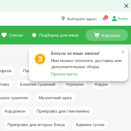
1
Войти
Выберите адрес
Списки
Подборка для меня
Корзина
Бонусы за ваши заказы!
Ими можно оплатить доставку или
дополнительные сборы.
тофеля
Лавровый лист
Приправа универсальная
Просмотреть
плова
Базилик сушеный
Куркума
Карри
рушка сушеная
Мускатный орех
Кардамон
Приправа для глинтвейна
Приправа для вторых блюд
Аджика сухая