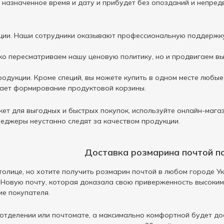
в назначенное время и дату и прибудет без опозданий и непред
ии. Наши сотрудники оказывают профессиональную поддержку
ько пересматриваем нашу ценовую политику, но и продвигаем в
одукции. Кроме специй, вы можете купить в одном месте любы
щает формирование продуктовой корзины.
ет для выгодных и быстрых покупок, используйте онлайн-магаз
неджеры неустанно следят за качеством продукции.
Доставка розмарина почтой п
столице, но хотите получить розмарин почтой в любом городе У
 Новую почту, которая доказала свою приверженность высоким
е покупателя.
отделении или почтомате, а максимально комфортной будет до