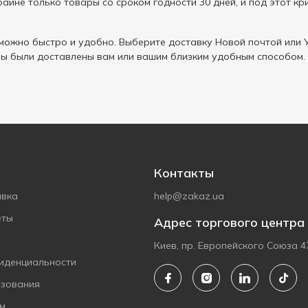
аине только товары со сроком годности 30 дней, и под этот кр
ожно быстро и удобно. Выберите доставку Новой почтой или У
ы были доставлены вам или вашим близким удобным способом.
Контакты
авка
help@zakaz.ua
еты
Адрес торгового центра
Киев, пр. Европейского Союза 4
иденциальности
ьзования
ам