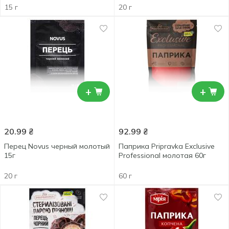
15 г
20 г
+
+
20.99
₴
92.99
₴
Перец Novus черный молотый
Паприка Pripravka Exclusive
15г
Professional молотая 60г
20 г
60 г