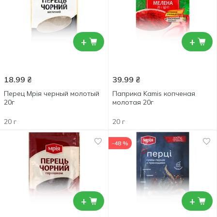
+
+
18.99
₴
39.99
₴
Перец Мрія черный молотый
Паприка Kamis копченая
20г
молотая 20г
20 г
20 г
-48 %
+
+