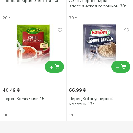
Паприка Мрия молотая 20г
Смесь перцев Мрія
Классическая горошком 30г
20 г
30 г
+
+
40.49
₴
66.99
₴
Перец Kamis чили 15г
Перец Kotanyi черный
молотый 17г
15 г
17 г