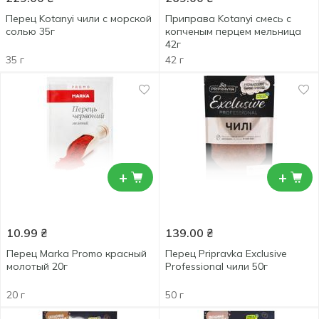
Перец Kotanyi чили с морской
Приправа Kotanyi смесь с
солью 35г
копченым перцем мельница
42г
35 г
42 г
+
+
10.99
₴
139.00
₴
Перец Marka Promo красный
Перец Pripravka Exclusive
молотый 20г
Professional чили 50г
20 г
50 г