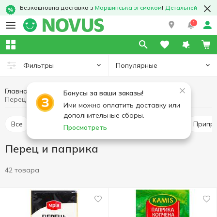
Безкоштовна доставка з
Моршинська зі смаком
!
Детальней
1
Популярные
Фильтры
Главная
Соусы и специи
Приправы и специи
Бонусы за ваши заказы!
Перец и паприка
Ими можно оплатить доставку или
дополнительные сборы.
Все
Перец и паприка
Приправа для мяса
Припр
Просмотреть
Перец и паприка
42 товара