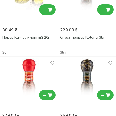
+
+
38.49
₴
229.00
₴
Перец Kamis лимонный 20г
Смесь перцев Kotanyi 35г
20 г
35 г
+
+
229.00
₴
269.00
₴