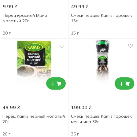
9.99
₴
49.99
₴
Перец красный Мрия
Смесь перцев Kamis горошек
молотый 20г
15г
20 г
15 г
+
+
49.99
₴
199.00
₴
Перец Kamis черный молотый
Смесь перцев Kamis горошек
20г
мельница 36г
20 г
36 г