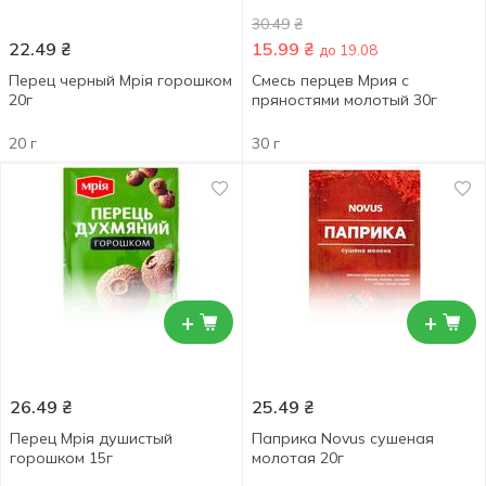
30.49
₴
22.49
₴
15.99
₴
до 19.08
Перец черный Мрія горошком
Смесь перцев Мрия с
20г
пряностями молотый 30г
20 г
30 г
+
+
26.49
₴
25.49
₴
Перец Мрія душистый
Паприка Novus сушеная
горошком 15г
молотая 20г