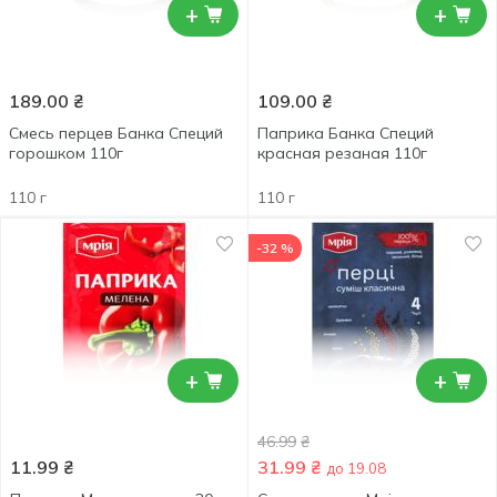
+
+
189.00
₴
109.00
₴
Смесь перцев Банка Специй
Паприка Банка Специй
горошком 110г
красная резаная 110г
110 г
110 г
-32 %
+
+
46.99
₴
11.99
₴
31.99
₴
до 19.08