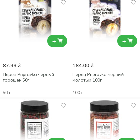
+
+
87.99
₴
184.00
₴
Перец Pripravka черный
Перец Pripravka черный
горошек 50г
молотый 100г
50 г
100 г