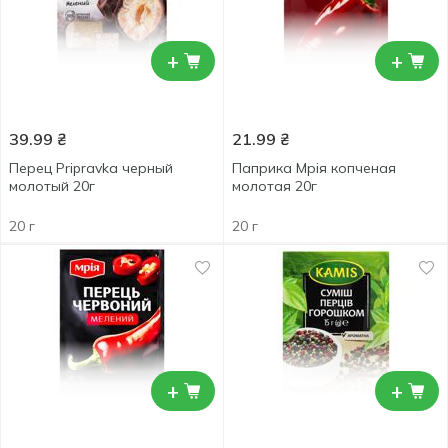
+
+
39.99
₴
21.99
₴
Перец Pripravka черный
Паприка Мрія копченая
молотый 20г
молотая 20г
20 г
20 г
+
+