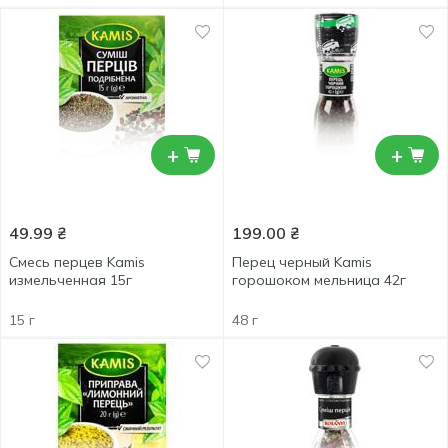
+
+
49.99
₴
199.00
₴
Смесь перцев Kamis
Перец черный Kamis
измельченная 15г
горошоком мельница 42г
15 г
48 г