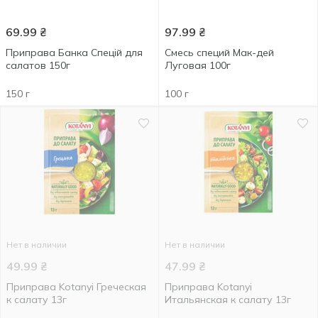
69.99
₴
97.99
₴
Приправа Банка Спецій для
Смесь специй Мак-дей
салатов 150г
Луговая 100г
150 г
100 г
Нет в наличии
Нет в наличии
49.99
₴
47.99
₴
Приправа Kotanyi Греческая
Приправа Kotanyi
к салату 13г
Итальянская к салату 13г