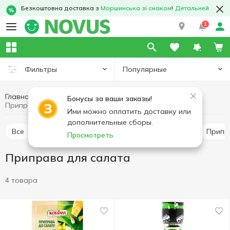
Безкоштовна доставка з
Моршинська зі смаком
!
Детальней
1
Популярные
Фильтры
Главная
Соусы и специи
Приправы и специи
Бонусы за ваши заказы!
Приправа для салата
Ими можно оплатить доставку или
дополнительные сборы.
Все
Перец и паприка
Приправа для мяса
Прип
Просмотреть
Приправа для салата
4 товара