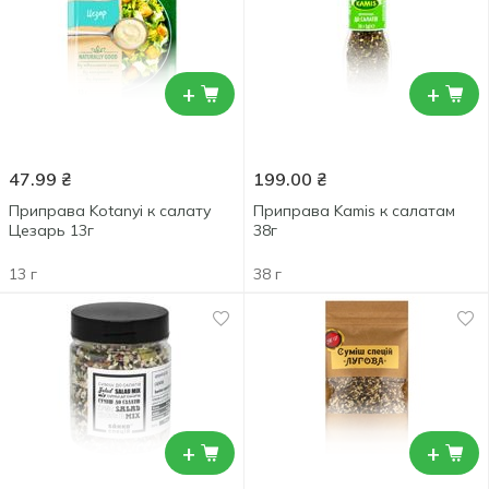
+
+
47.99
₴
199.00
₴
Приправа Kotanyi к салату
Приправа Kamis к салатам
Цезарь 13г
38г
13 г
38 г
+
+