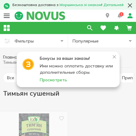
Безкоштовна доставка з
Моршинська зі смаком
!
Детальней
1
Популярные
Фильтры
Главная
Соусы и специи
Приправы и специи
Бонусы за ваши заказы!
Тимьян сушеный
Ими можно оплатить доставку или
дополнительные сборы.
Все
Перец и паприка
Приправа для мяса
Прип
Просмотреть
Тимьян сушеный