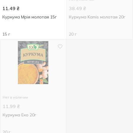
11.49
₴
38.49
₴
Куркума Мрія молотая 15г
Куркума Kamis молотая 20г
15 г
20 г
Нет в наличии
11.99
₴
Куркума Еко 20г
20 г