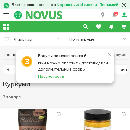
Безкоштовна доставка з
Моршинська зі смаком
!
Детальней
1
Популярные
Фильтры
Главная
Соусы и специи
Приправы и специи
Куркума
Бонусы за ваши заказы!
Ими можно оплатить доставку или
дополнительные сборы.
Все
Перец и паприка
Приправа для мяса
Прип
Просмотреть
Куркума
3 товара