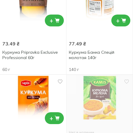
+
+
73.49
₴
77.49
₴
Куркума Pripravka Exclusive
Куркума Банка Cпецій
Professional 60г
молотая 140г
60 г
140 г
+
Нет в наличии