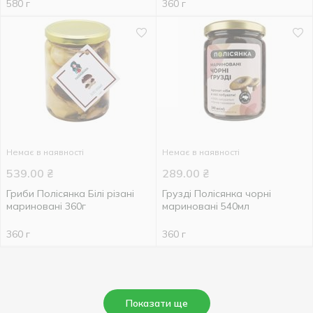
580 г
360 г
Немає в наявності
Немає в наявності
539.00
₴
289.00
₴
Гриби Полісянка Білі різані
Грузді Полісянка чорні
мариновані 360г
мариновані 540мл
360 г
360 г
Показати ще