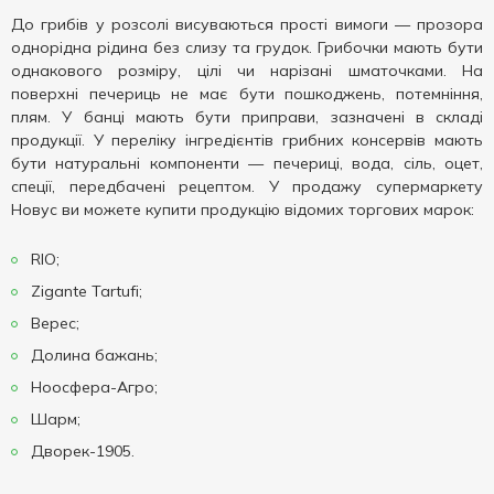
До грибів у розсолі висуваються прості вимоги — прозора
однорідна рідина без слизу та грудок. Грибочки мають бути
однакового розміру, цілі чи нарізані шматочками. На
поверхні печериць не має бути пошкоджень, потемніння,
плям. У банці мають бути приправи, зазначені в складі
продукції. У переліку інгредієнтів грибних консервів мають
бути натуральні компоненти — печериці, вода, сіль, оцет,
спеції, передбачені рецептом. У продажу супермаркету
Новус ви можете купити продукцію відомих торгових марок:
RIO;
Zigante Tartufi;
Верес;
Долина бажань;
Ноосфера-Агро;
Шарм;
Дворек-1905.