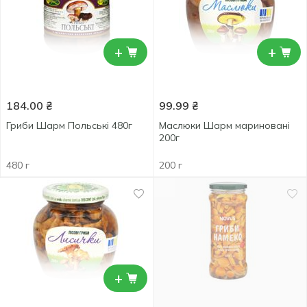
+
+
184.00
₴
99.99
₴
Гриби Шарм Польські 480г
Маслюки Шарм мариновані
200г
480 г
200 г
+