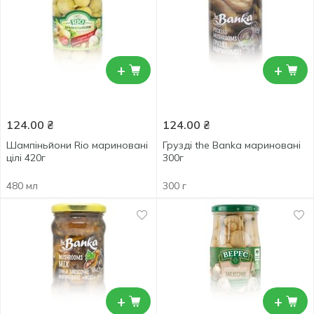
+
+
124.00
₴
124.00
₴
Шампіньйони Rio мариновані
Грузді the Banka мариновані
цілі 420г
300г
480 мл
300 г
+
+