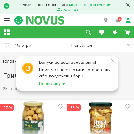
Безкоштовна доставка з
Моршинська зі смаком
!
Детальніше
1
Популярні
Фільтри
Головна
Консерви
Грибна консервація
Бонуси за ваші замовлення!
Ними можна сплатити за доставку
Грибна консервація
або додаткові збори.
Переглянути
25 товарів
-27 %
-33 %