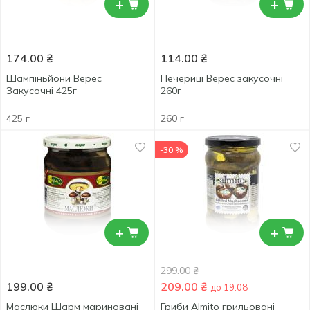
+
+
174.00
₴
114.00
₴
Шампіньйони Верес
Печериці Верес закусочні
Закусочні 425г
260г
425 г
260 г
-30 %
+
+
299.00
₴
199.00
₴
209.00
₴
до 19.08
Маслюки Шарм мариновані
Гриби Almito грильовані