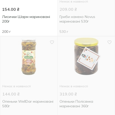
Немає в наявності
154.00
₴
209.00
₴
Лисички Шарм мариновані
Гриби намеко Novus
200г
мариновані 530г
200 г
530 г
Немає в наявності
Немає в наявності
144.00
₴
319.00
₴
Опеньки WellDar мариновані
Опеньки Полісянка
580г
мариновані 360г