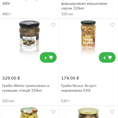
480г
фаршировані вершковим
сиром 320мл
480 г
320 мл
+
+
329.00
₴
179.00
₴
Гриби Almito грильовані із
Гриби Novus Асорті
сумішшю спецій 320мл
мариновані 530г
320 мл
530 г