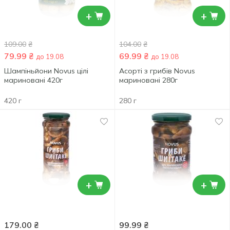
+
+
109.00
₴
104.00
₴
79.99
₴
69.99
₴
до 19.08
до 19.08
Шампіньйони Novus цілі
Асорті з грибів Novus
мариновані 420г
мариновані 280г
420 г
280 г
+
+
179.00
₴
99.99
₴