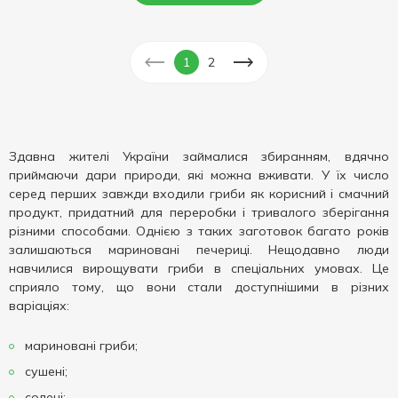
1
2
Здавна жителі України займалися збиранням, вдячно
приймаючи дари природи, які можна вживати. У їх число
серед перших завжди входили гриби як корисний і смачний
продукт, придатний для переробки і тривалого зберігання
різними способами. Однією з таких заготовок багато років
залишаються мариновані печериці. Нещодавно люди
навчилися вирощувати гриби в спеціальних умовах. Це
сприяло тому, що вони стали доступнішими в різних
варіаціях:
мариновані гриби;
сушені;
солені;