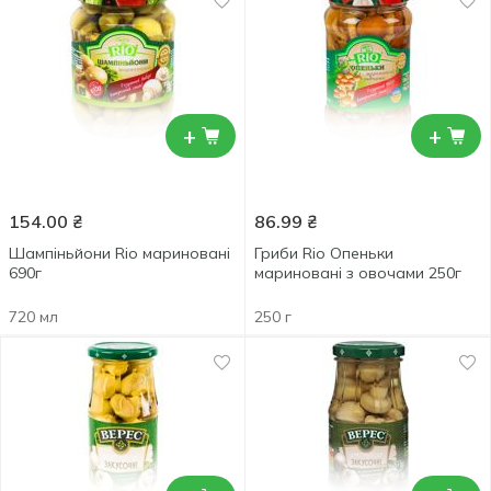
+
+
154.00
₴
86.99
₴
Шампіньйони Rio мариновані
Гриби Rio Опеньки
690г
мариновані з овочами 250г
720 мл
250 г