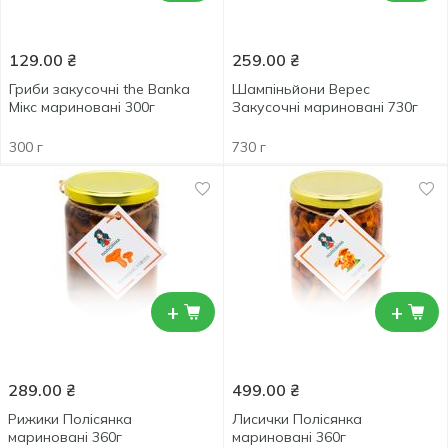
129.00
₴
259.00
₴
Гриби закусочні the Banka
Шампіньйони Верес
Мікс мариновані 300г
Закусочні мариновані 730г
300 г
730 г
+
+
289.00
₴
499.00
₴
Рижики Полісянка
Лисички Полісянка
мариновані 360г
мариновані 360г