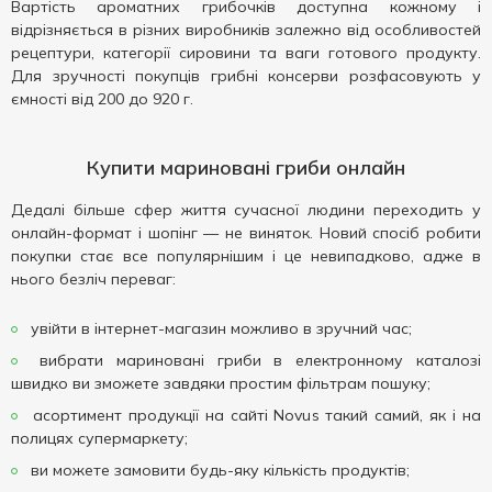
Вартість ароматних грибочків доступна кожному і
відрізняється в різних виробників залежно від особливостей
рецептури, категорії сировини та ваги готового продукту.
Для зручності покупців грибні консерви розфасовують у
ємності від 200 до 920 г.
Купити мариновані гриби онлайн
Дедалі більше сфер життя сучасної людини переходить у
онлайн-формат і шопінг — не виняток. Новий спосіб робити
покупки стає все популярнішим і це невипадково, адже в
нього безліч переваг:
увійти в інтернет-магазин можливо в зручний час;
вибрати мариновані гриби в електронному каталозі
швидко ви зможете завдяки простим фільтрам пошуку;
асортимент продукції на сайті Novus такий самий, як і на
полицях супермаркету;
ви можете замовити будь-яку кількість продуктів;