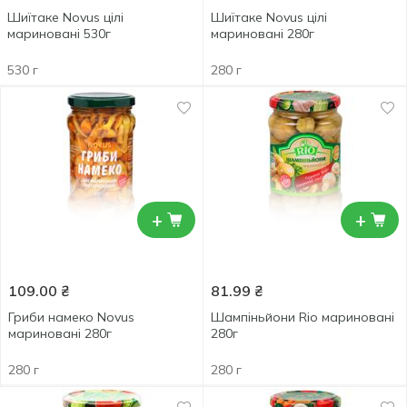
Шиїтаке Novus цілі
Шиїтаке Novus цілі
мариновані 530г
мариновані 280г
530 г
280 г
+
+
109.00
₴
81.99
₴
Гриби намеко Novus
Шампіньйони Rio мариновані
мариновані 280г
280г
280 г
280 г