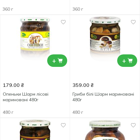
360 г
360 г
+
+
179.00
₴
359.00
₴
Опеньки Шарм лісові
Гриби білі Шарм мариновані
мариновані 480г
480г
480 г
480 г