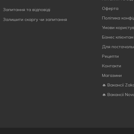
Перець чилі
Справжня Лакомка
15
4
320 г
1
Оферта
Запитання та відповіді
Песто
ХО перекусити?
1
7
Політика конфі
Залишити скаргу чи запитання
Печиво
Хомка
1
7
Умови користу
Полуниця
ХрумTeam
1
7
Бізнес клієнтам
Пряжене молоко
Ікрянікі
1
3
Для постачаль
Прянощі
Їм Бо Хочу
1
5
Рецепти
Піца
3
Контакти
Рамен
1
Магазини
Рис
1
🔥 Вакансії Zak
Розмарин
2
🔥 Вакансії Nov
Рулька
1
Сало
3
Сальса
2
Салямі
2