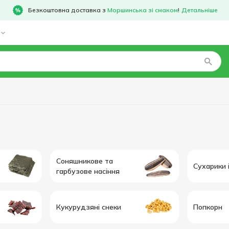
Безкоштовна доставка з
Моршинська зі смаком
!
Детальніше
Соняшникове та
Сухарики і
гарбузове насіння
Кукурудзяні снеки
Попкорн