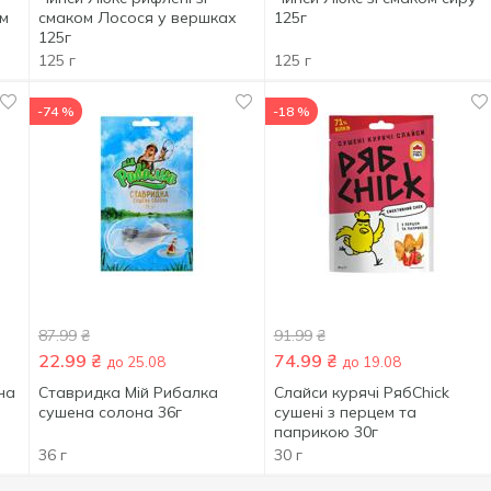
ом
смаком Лосося у вершках
125г
125г
125 г
125 г
-74 %
-18 %
87.99
₴
91.99
₴
22.99
₴
74.99
₴
до 25.08
до 19.08
на
Ставридка Мій Рибалка
Слайси курячі РябChick
сушена солона 36г
сушені з перцем та
паприкою 30г
36 г
30 г