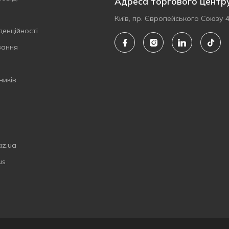
Адреса торгового центр
Київ, пр. Європейського Союзу 
денційності
вання
ників
az.ua
us