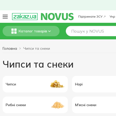
Підтримати ЗСУ
Укр
Каталог товарів
Головна
Чипси та снеки
Чипси та снеки
Чипси
Норі
Рибні снеки
М'ясні снеки