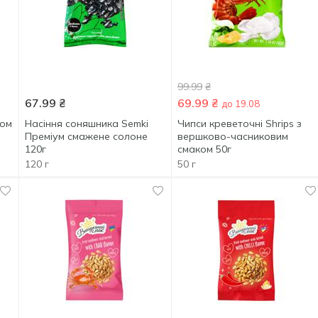
99.99
₴
67.99
₴
69.99
₴
до 19.08
ком
Насіння соняшника Semki
Чипси креветочні Shrips з
Преміум смажене солоне
вершково-часниковим
120г
смаком 50г
120 г
50 г