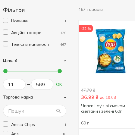
Фільтри
467 товарів
Новинки
1
-22 %
Акційні товари
120
Тільки в наявності
467
Ціна, ₴
OK
47.70
₴
36.99
₴
Торгова марка
до 19.08
Чипси Lay's зі смаком
сметани і зелені 60г
60 г
Amica Chips
1
Aris
10