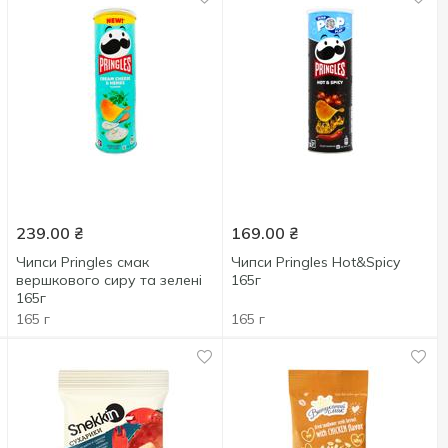
239.00
₴
169.00
₴
Чипси Pringles смак
Чипси Pringles Hot&Spicy
вершкового сиру та зелені
165г
165г
165 г
165 г