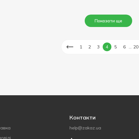
Показати ще
...
1
2
3
4
5
6
20
Контакти
тавка
help@zakaz.ua
овіді