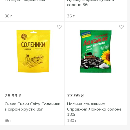
солона 36г
36 г
36 г
78.99
₴
77.99
₴
Снеки Снеки Світу Соленики
Насіння соняшника
з сиром хрусткi 85г
Справжня Лакомка солоне
180г
85 г
180 г