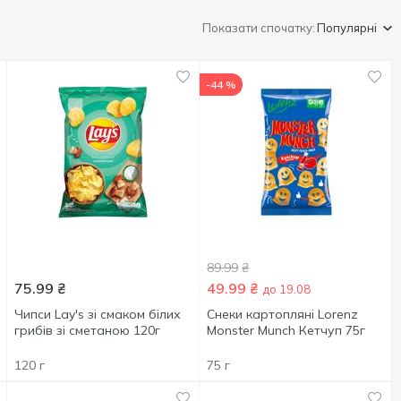
Показати спочатку:
Популярні
-44 %
89.99
₴
75.99
₴
49.99
₴
до 19.08
Чипси Lay's зі смаком білих
Снеки картопляні Lorenz
грибів зі сметаною 120г
Monster Munch Кетчуп 75г
120 г
75 г