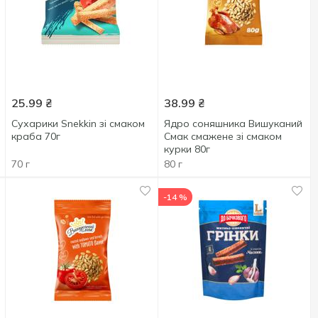
25.99
₴
38.99
₴
Сухарики Snekkin зі смаком
Ядро соняшника Вишуканий
краба 70г
Смак смажене зі смаком
курки 80г
70 г
80 г
-14 %