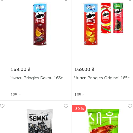
169.00
₴
169.00
₴
я
Чипси Pringles Бекон 165г
Чипси Pringles Original 165г
165 г
165 г
-30 %