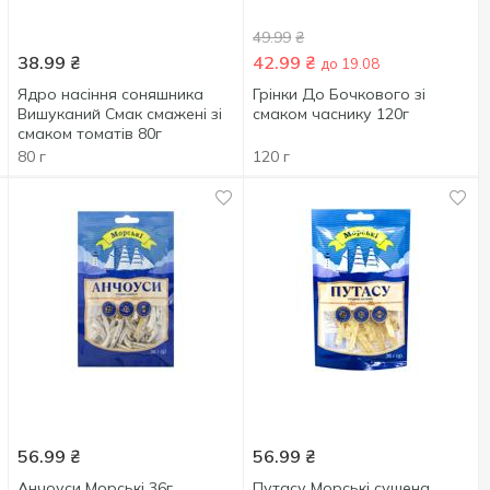
49.99
₴
38.99
₴
42.99
₴
до 19.08
Ядро насіння соняшника
Грінки До Бочкового зі
Вишуканий Смак смажені зі
смаком часнику 120г
смаком томатів 80г
80 г
120 г
56.99
₴
56.99
₴
Анчоуси Морські 36г
Путасу Морські сушена