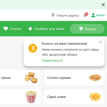
1
Увійти
Оберіть адресу
Списки
Підбірка для мене
Кошик
Бонуси за ваші замовлення!
Ними можна сплатити за доставку
або додаткові збори.
Переглянути
 грінки
Солоні горішки
Сирні снеки