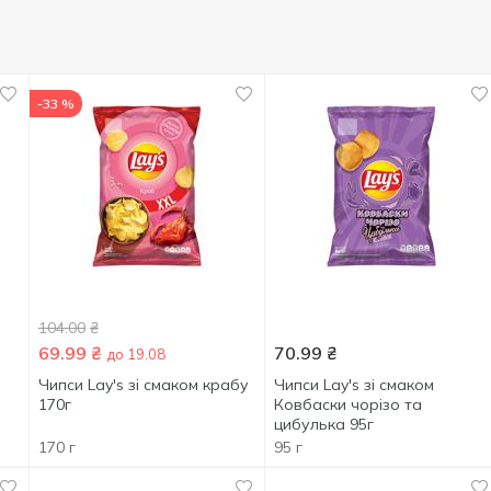
-33 %
104.00
₴
69.99
₴
70.99
₴
до 19.08
Чипси Lay's зі смаком крабу
Чипси Lay's зі смаком
170г
Ковбаски чорізо та
цибулька 95г
170 г
95 г