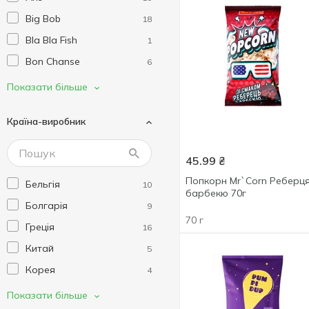
Big Bob
18
Bla Bla Fish
1
Bon Chanse
6
Cheetos
1
Показати більше
Chio
5
Країна-виробник
Chipster's
24
Coco Deli
2
45.99
₴
Creterra
1
Попкорн Mr`Corn Реберц
Бельгія
10
Crunchips
4
барбекю 70г
Болгарія
9
Doritos
5
70 г
Греція
16
El Sabor
15
Китай
5
Felix /снек/
11
Корея
4
Fish & Beer
1
Литва
6
Показати більше
Flint
26