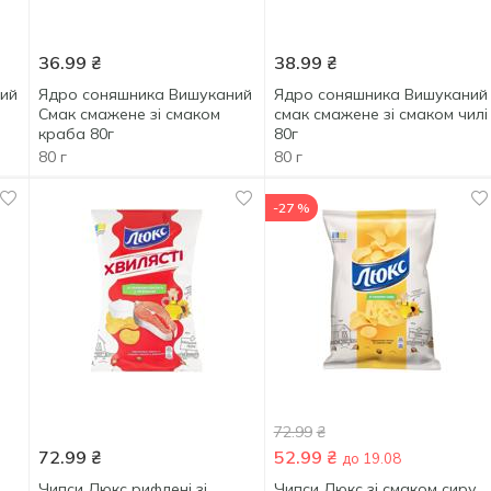
36.99
₴
38.99
₴
ий
Ядро соняшника Вишуканий
Ядро соняшника Вишуканий
Смак смажене зі смаком
смак смажене зі смаком чилі
краба 80г
80г
80 г
80 г
-27 %
72.99
₴
72.99
₴
52.99
₴
до 19.08
Чипси Люкс рифлені зі
Чипси Люкс зі смаком сиру