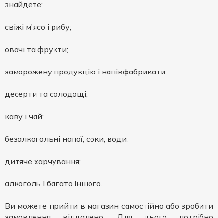
знайдете:
свіжі м'ясо і рибу;
овочі та фрукти;
заморожену продукцію і напівфабрикати;
десерти та солодощі;
каву і чай;
безалкогольні напої, соки, води;
дитяче харчування;
алкоголь і багато іншого.
Ви можете прийти в магазин самостійно або зробити
замовлення віддалено. Для цього потрібно