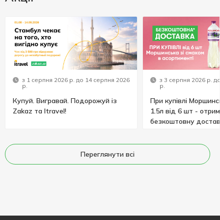
з 1 серпня 2026 р. до 14 серпня 2026
з 3 серпня 2026 р. д
р.
р.
Купуй. Вигравай. Подорожуй із
При купівлі Моршинс
Zakaz та Itravel!
1.5л від 6 шт - отри
безкоштовну достав
Переглянути всі