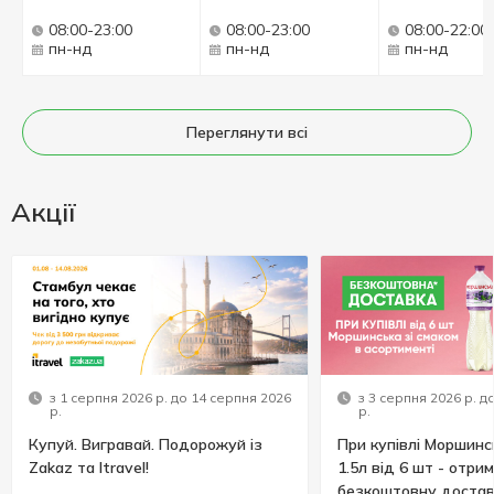
08:00-23:00
08:00-23:00
08:00-22:00
пн-нд
пн-нд
пн-нд
Переглянути всі
Акції
з 1 серпня 2026 р. до 14 серпня 2026
з 3 серпня 2026 р. д
р.
р.
Купуй. Вигравай. Подорожуй із
При купівлі Моршинс
Zakaz та Itravel!
1.5л від 6 шт - отри
безкоштовну достав